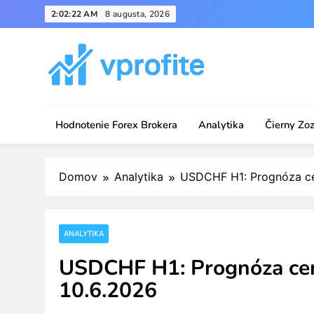
Skip
2:02:22 AM
8 augusta, 2026
to
content
vprofite.com
Hodnotenie Forex Brokera
Analytika
Čierny Zo
Domov
Analytika
USDCHF H1: Prognóza cen
ANALYTIKA
USDCHF H1: Prognóza cenov
10.6.2026