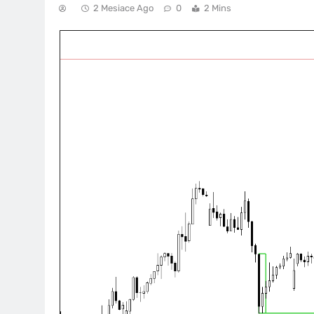
2 Mesiace Ago
0
2 Mins