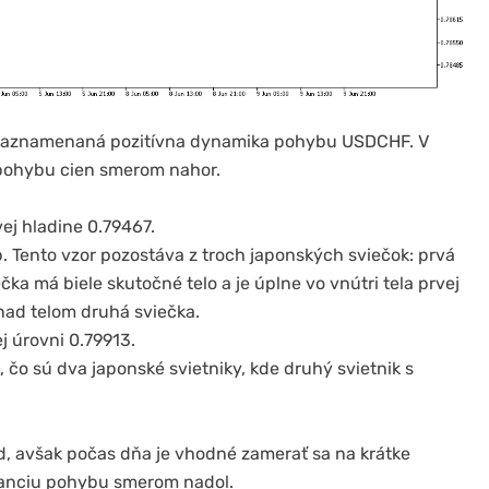
 zaznamenaná pozitívna dynamika pohybu USDCHF. V
 pohybu cien smerom nahor.
ej hladine 0.79467.
. Tento vzor pozostáva z troch japonských sviečok: prvá
čka má biele skutočné telo a je úplne vo vnútri tela prvej
a nad telom druhá sviečka.
j úrovni 0.79913.
čo sú dva japonské svietniky, kde druhý svietnik s
d, avšak počas dňa je vhodné zamerať sa na krátke
nanciu pohybu smerom nadol.