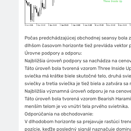
Počas predchádzajúcej obchodnej seansy bola
dlhšom časovom horizonte tiež prevláda vektor
Úrovne podpory a odporu:
Najbližšia úroveň podpory sa nachádza na cenov
Táto úroveň bola tvorená vzorom Three Inside Up
sviečka má krátke biele skutočné telo, druhá svie
sviečky a tretia sviečka je tiež biela a zatvára s
Najbližšia významná úroveň odporu je na cenove
Táto úroveň bola tvorená vzorom Bearish Harami, 
menším telom je vo vnútri tela prvého svietnika.
Odporúčania na obchodovanie:
V dlhodobom horizonte sa prejavuje rastúci tren
pozície, keďže posledný signál naznačuje domi