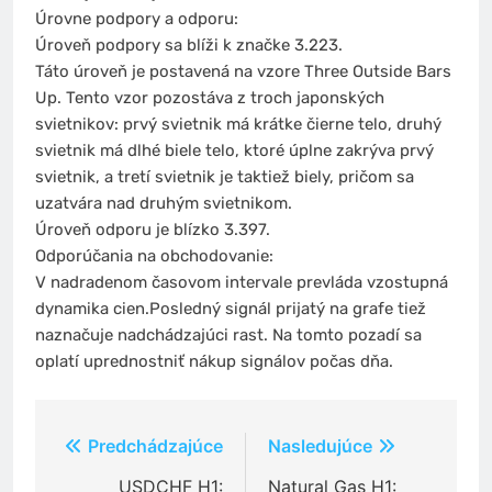
Úrovne podpory a odporu:
Úroveň podpory sa blíži k značke 3.223.
Táto úroveň je postavená na vzore Three Outside Bars
Up. Tento vzor pozostáva z troch japonských
svietnikov: prvý svietnik má krátke čierne telo, druhý
svietnik má dlhé biele telo, ktoré úplne zakrýva prvý
svietnik, a tretí svietnik je taktiež biely, pričom sa
uzatvára nad druhým svietnikom.
Úroveň odporu je blízko 3.397.
Odporúčania na obchodovanie:
V nadradenom časovom intervale prevláda vzostupná
dynamika cien.Posledný signál prijatý na grafe tiež
naznačuje nadchádzajúci rast. Na tomto pozadí sa
oplatí uprednostniť nákup signálov počas dňa.
Navigácia
Predchádzajúce
Nasledujúce
v
USDCHF H1:
Natural Gas H1: