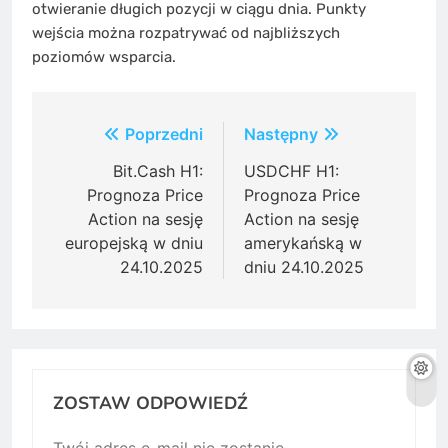
otwieranie długich pozycji w ciągu dnia. Punkty
wejścia można rozpatrywać od najbliższych
poziomów wsparcia.
Post
Poprzedni
Następny
navigation
Bit.Cash H1:
USDCHF H1:
Prognoza Price
Prognoza Price
Action na sesję
Action na sesję
europejską w dniu
amerykańską w
24.10.2025
dniu 24.10.2025
ZOSTAW ODPOWIEDŹ
Twój adres e-mail nie zostanie