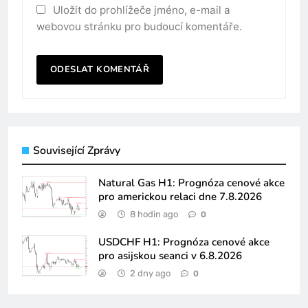
Uložit do prohlížeče jméno, e-mail a
webovou stránku pro budoucí komentáře.
Související Zprávy
Natural Gas H1: Prognóza cenové akce
pro americkou relaci dne 7.8.2026
8 hodin ago
0
USDCHF H1: Prognóza cenové akce
pro asijskou seanci v 6.8.2026
2 dny ago
0