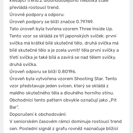
klesající trend.Z dlouhodobějšího hlediska stále
převládá rostoucí trend.
Úrovně podpory a odporu:
Úroveň podpory se blíží značce 0.79749.
Tato úroveň byla tvořena vzorem Three Inside Up.
Tento vzor se skládá ze tří japonských svíček: první
svíčka má krátké bílé skutečné tělo, druhá svíčka má
bílé skutečné tělo a je zcela uvnitř těla první svíčky a
třetí svíčka je také bílá a zavírá se nad tělem svíčky.
druhá svíčka.
Úroveň odporu se blíží 0.80196.
Úroveň byla vytvořena vzorem Shooting Star. Tento
vzor představuje jeden svícen, který se skládá z
malého skutečného těla a dlouhého horního stínu.
Obchodníci tento pattern obvykle označují jako „Pit
Bar“.
Doporučení k obchodování:
V seniorském časovém rámci dominuje rostoucí trend
cen. Poslední signál z grafu rovněž naznačuje blížící