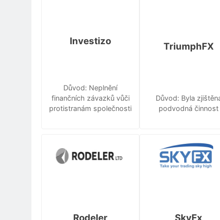
Investizo
TriumphFX
Důvod: Neplnění
finančních závazků vůči
Důvod: Byla zjištěn
protistranám společnosti
podvodná činnost
Rodeler
SkyFx