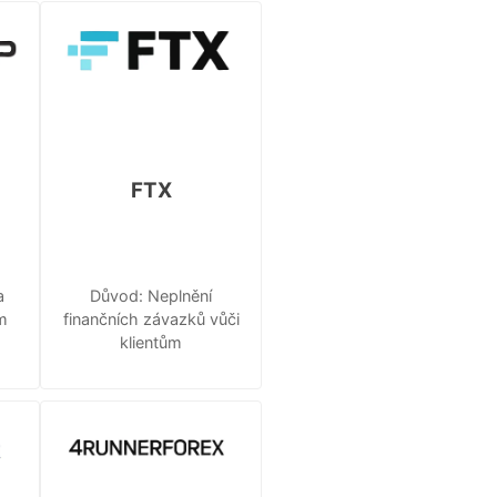
FTX
a
Důvod: Neplnění
m
finančních závazků vůči
klientům