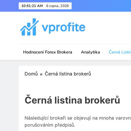
Skip
10:51:21 AM
6 srpna, 2026
to
content
vprofite.com
Hodnocení Forex Brokera
Analytika
Černá Listi
Domů
Černá listina brokerů
Černá listina brokerů
Následující brokeři se objevují na mnoha var
porušováním předpisů.