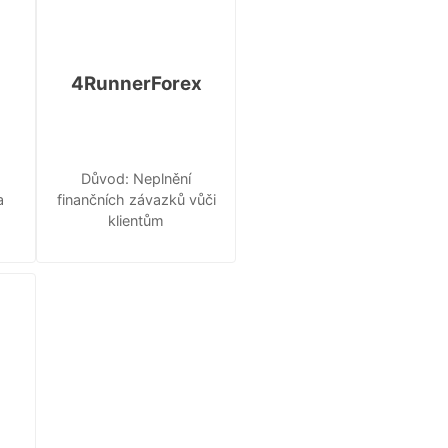
4RunnerForex
Důvod: Neplnění
a
finančních závazků vůči
klientům