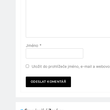
Jméno
*
Uložit do prohlížeče jméno, e-mail a webov