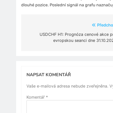
dlouhé pozice. Poslední signál na grafu naznaču
Navigace
Předcho
pro
USDCHF H1: Prognóza cenové akce p
evropskou seanci dne 31.10.20
příspěvek
NAPSAT KOMENTÁŘ
Vaše e-mailová adresa nebude zveřejněna.
V
Komentář
*