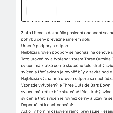
Zlato Litecoin dokončilo poslední obchodní sea
pohybu ceny převážně směrem dolů.
Úrovně podpory a odporu:
Nejbližší úroveň podpory se nachází na cenové ú
Tato úroveň byla tvořena vzorem Three Outside Ba
svícen má krátké černé skutečné tělo, druhý svíc
svícen a třetí svícen je rovněž bílý a zavírá nad
Najbližšia významná úroveň odporu sa nachádza
Vzor zde vytvořený je Three Outside Bars Down. T
svícen má krátké bílé skutečné tělo, druhý svíce
svícen a třetí svícen je rovněž černý a uzavírá 
Doporučení k obchodování:
Ačkoli v horním časovém rámci převažuje kles