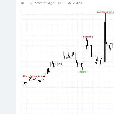
9 Měsíců Ago
0
2 Mins