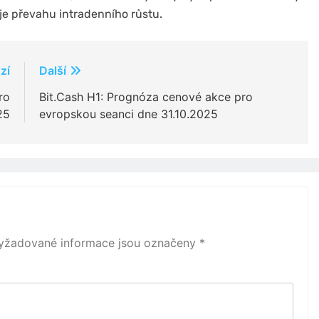
je převahu intradenního růstu.
zí
Další
ro
Bit.Cash H1: Prognóza cenové akce pro
25
evropskou seanci dne 31.10.2025
yžadované informace jsou označeny
*