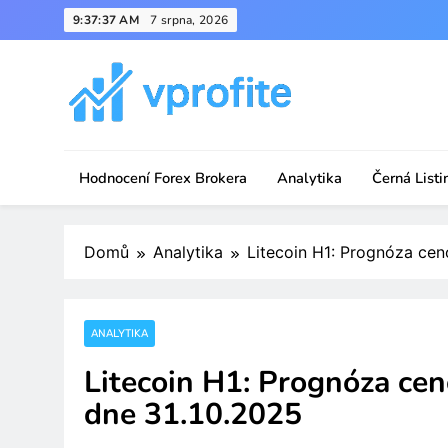
Skip
9:37:37 AM
7 srpna, 2026
to
content
vprofite.com
Hodnocení Forex Brokera
Analytika
Černá Listi
Domů
Analytika
Litecoin H1: Prognóza cen
ANALYTIKA
Litecoin H1: Prognóza cen
dne 31.10.2025