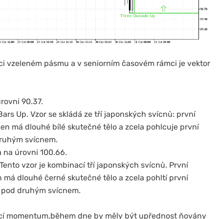
nci vzeleném pásmu a v seniorním časovém rámci je vektor
rovni 90.37.
rs Up. Vzor se skládá ze tří japonských svícnů: první
en má dlouhé bílé skutečné tělo a zcela pohlcuje první
 druhým svícnem.
 na úrovni 100.66.
ento vzor je kombinací tří japonských svícnů. První
n má dlouhé černé skutečné tělo a zcela pohltí první
se pod druhým svícnem.
ající momentum,během dne by měly být upřednost ňovány