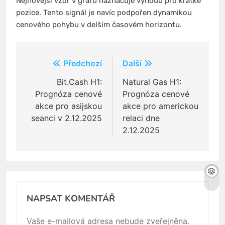
Nejnovější vzor v grafu naznačuje výhodu pro krátké
pozice. Tento signál je navíc podpořen dynamikou
cenového pohybu v delším časovém horizontu.
Navigace
Předchozí
Další
pro
Bit.Cash H1:
Natural Gas H1:
Prognóza cenové
Prognóza cenové
příspěvek
akce pro asijskou
akce pro americkou
seanci v 2.12.2025
relaci dne
2.12.2025
NAPSAT KOMENTÁŘ
Vaše e-mailová adresa nebude zveřejněna.