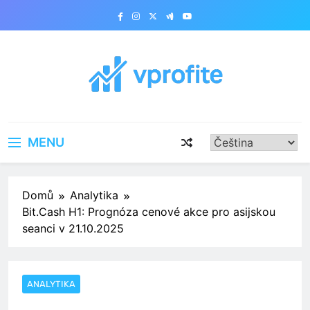
Skip
to
content
vprofite.com
MENU
Domů
Analytika
Bit.Cash H1: Prognóza cenové akce pro asijskou
seanci v 21.10.2025
ANALYTIKA