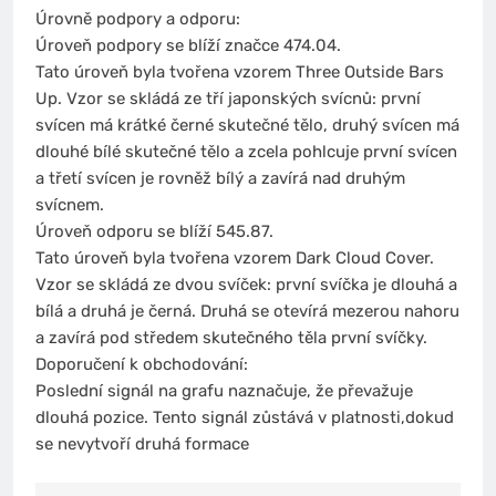
Úrovně podpory a odporu:
Úroveň podpory se blíží značce 474.04.
Tato úroveň byla tvořena vzorem Three Outside Bars
Up. Vzor se skládá ze tří japonských svícnů: první
svícen má krátké černé skutečné tělo, druhý svícen má
dlouhé bílé skutečné tělo a zcela pohlcuje první svícen
a třetí svícen je rovněž bílý a zavírá nad druhým
svícnem.
Úroveň odporu se blíží 545.87.
Tato úroveň byla tvořena vzorem Dark Cloud Cover.
Vzor se skládá ze dvou svíček: první svíčka je dlouhá a
bílá a druhá je černá. Druhá se otevírá mezerou nahoru
a zavírá pod středem skutečného těla první svíčky.
Doporučení k obchodování:
Poslední signál na grafu naznačuje, že převažuje
dlouhá pozice. Tento signál zůstává v platnosti,dokud
se nevytvoří druhá formace