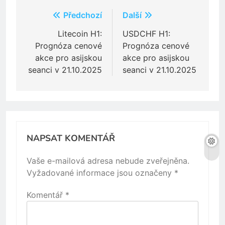
Navigace
Předchozí
Další
pro
Litecoin H1:
USDCHF H1:
Prognóza cenové
Prognóza cenové
příspěvek
akce pro asijskou
akce pro asijskou
seanci v 21.10.2025
seanci v 21.10.2025
NAPSAT KOMENTÁŘ
Vaše e-mailová adresa nebude zveřejněna.
Vyžadované informace jsou označeny
*
Komentář
*