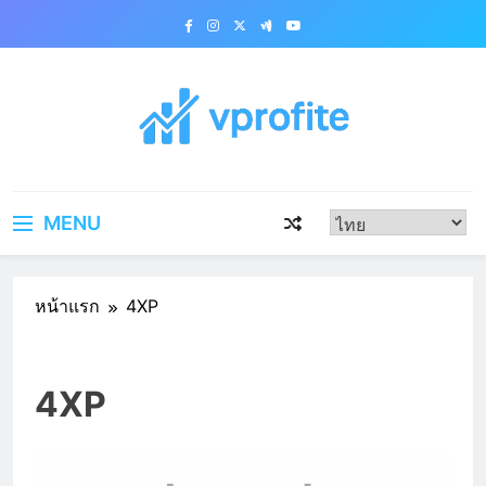
Skip
to
content
vprofite.com
MENU
หน้าแรก
4XP
4XP