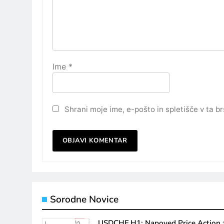
Ime
*
Shrani moje ime, e-pošto in spletišče v ta b
Sorodne Novice
USDCHF H1: Napoved Price Action 