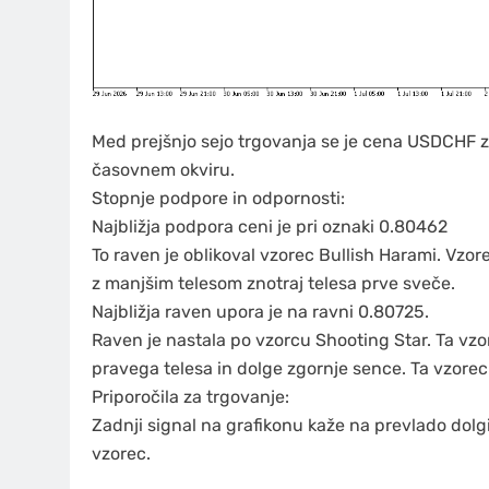
Med prejšnjo sejo trgovanja se je cena USDCHF zn
časovnem okviru.
Stopnje podpore in odpornosti:
Najbližja podpora ceni je pri oznaki 0.80462
To raven je oblikoval vzorec Bullish Harami. Vzor
z manjšim telesom znotraj telesa prve sveče.
Najbližja raven upora je na ravni 0.80725.
Raven je nastala po vzorcu Shooting Star. Ta vzor
pravega telesa in dolge zgornje sence. Ta vzorec 
Priporočila za trgovanje:
Zadnji signal na grafikonu kaže na prevlado dolgih
vzorec.