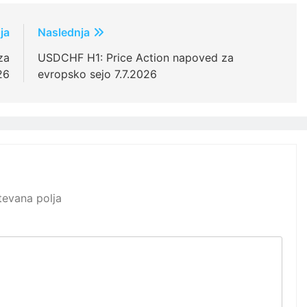
ja
Naslednja
za
USDCHF H1: Price Action napoved za
26
evropsko sejo 7.7.2026
evana polja