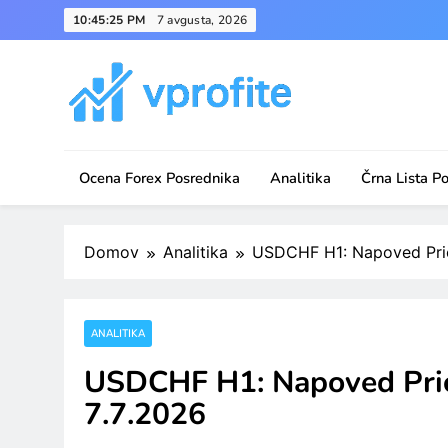
Skip
10:45:25 PM
7 avgusta, 2026
to
content
vprofite.com
Ocena Forex Posrednika
Analitika
Črna Lista P
Domov
Analitika
USDCHF H1: Napoved Price
ANALITIKA
USDCHF H1: Napoved Price
7.7.2026