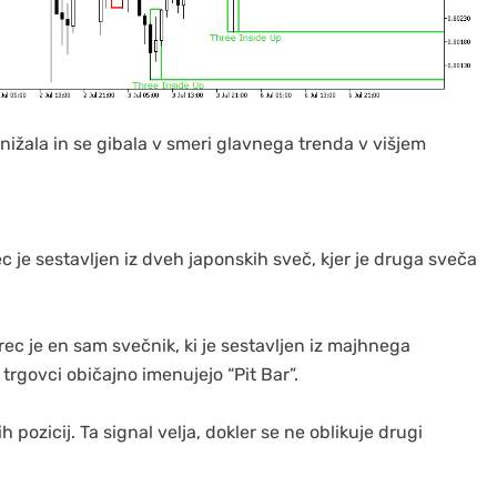
ižala in se gibala v smeri glavnega trenda v višjem
ec je sestavljen iz dveh japonskih sveč, kjer je druga sveča
ec je en sam svečnik, ki je sestavljen iz majhnega
trgovci običajno imenujejo “Pit Bar”.
 pozicij. Ta signal velja, dokler se ne oblikuje drugi