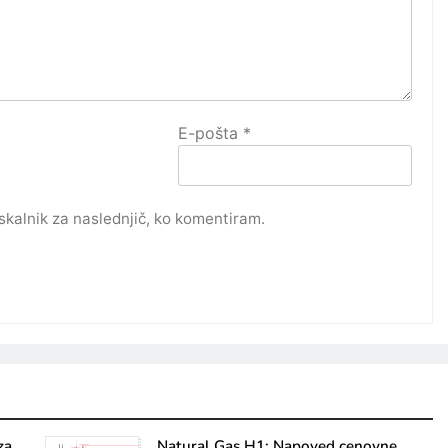
E-pošta
*
rskalnik za naslednjič, ko komentiram.
za
Natural Gas H1: Napoved cenovne