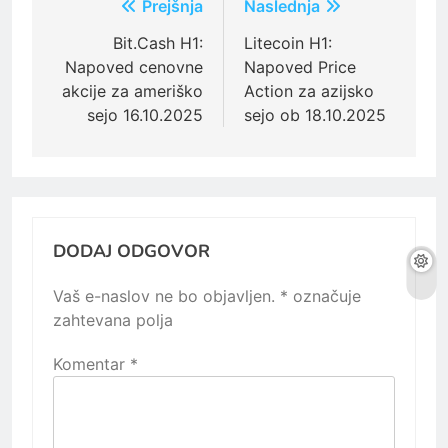
Navigacija
Prejšnja
Naslednja
prispevka
Bit.Cash H1:
Litecoin H1:
Napoved cenovne
Napoved Price
akcije za ameriško
Action za azijsko
sejo 16.10.2025
sejo ob 18.10.2025
DODAJ ODGOVOR
Vaš e-naslov ne bo objavljen.
*
označuje
zahtevana polja
Komentar
*