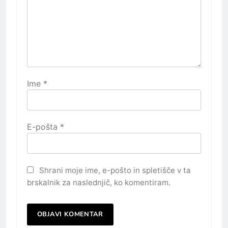
Ime
*
E-pošta
*
Shrani moje ime, e-pošto in spletišče v ta
brskalnik za naslednjič, ko komentiram.