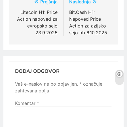
Navigacija
Prejšnja
Naslednja
prispevka
Litecoin H1: Price
Bit.Cash H1:
Action napoved za
Napoved Price
evropsko sejo
Action za azijsko
23.9.2025
sejo ob 6.10.2025
DODAJ ODGOVOR
Vaš e-naslov ne bo objavljen.
*
označuje
zahtevana polja
Komentar
*