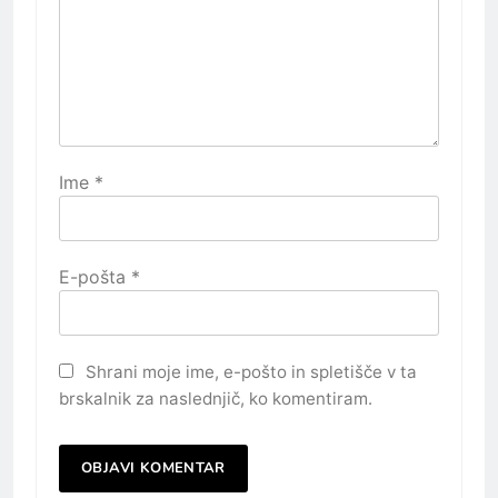
Ime
*
E-pošta
*
Shrani moje ime, e-pošto in spletišče v ta
brskalnik za naslednjič, ko komentiram.