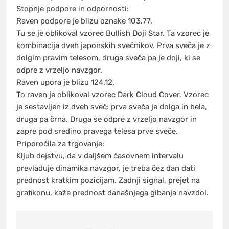
Stopnje podpore in odpornosti:
Raven podpore je blizu oznake 103.77.
Tu se je oblikoval vzorec Bullish Doji Star. Ta vzorec je
kombinacija dveh japonskih svečnikov. Prva sveča je z
dolgim pravim telesom, druga sveča pa je doji, ki se
odpre z vrzeljo navzgor.
Raven upora je blizu 124.12.
To raven je oblikoval vzorec Dark Cloud Cover. Vzorec
je sestavljen iz dveh sveč: prva sveča je dolga in bela,
druga pa črna. Druga se odpre z vrzeljo navzgor in
zapre pod sredino pravega telesa prve sveče.
Priporočila za trgovanje:
Kljub dejstvu, da v daljšem časovnem intervalu
prevladuje dinamika navzgor, je treba čez dan dati
prednost kratkim pozicijam. Zadnji signal, prejet na
grafikonu, kaže prednost današnjega gibanja navzdol.