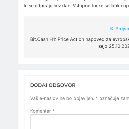
ki se odpirajo čez dan. Vstopne točke se lahko up
Navigacija
Prejšn
prispevka
Bit.Cash H1: Price Action napoved za evrops
sejo 25.10.20
DODAJ ODGOVOR
Vaš e-naslov ne bo objavljen.
*
označuje zaht
Komentar
*