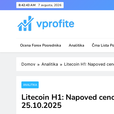
Skip
8:42:43 AM
7 avgusta, 2026
to
content
vprofite.com
Ocena Forex Posrednika
Analitika
Črna Lista P
Domov
Analitika
Litecoin H1: Napoved cen
ANALITIKA
Litecoin H1: Napoved ceno
25.10.2025