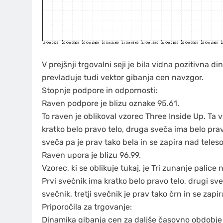
V prejšnji trgovalni seji je bila vidna pozitivna
prevladuje tudi vektor gibanja cen navzgor.
Stopnje podpore in odpornosti:
Raven podpore je blizu oznake 95.61.
To raven je oblikoval vzorec Three Inside Up. Ta 
kratko belo pravo telo, druga sveča ima belo prav
sveča pa je prav tako bela in se zapira nad tele
Raven upora je blizu 96.99.
Vzorec, ki se oblikuje tukaj, je Tri zunanje palic
Prvi svečnik ima kratko belo pravo telo, drugi s
svečnik, tretji svečnik je prav tako črn in se za
Priporočila za trgovanje:
Dinamika gibanja cen za daljše časovno obdobje i