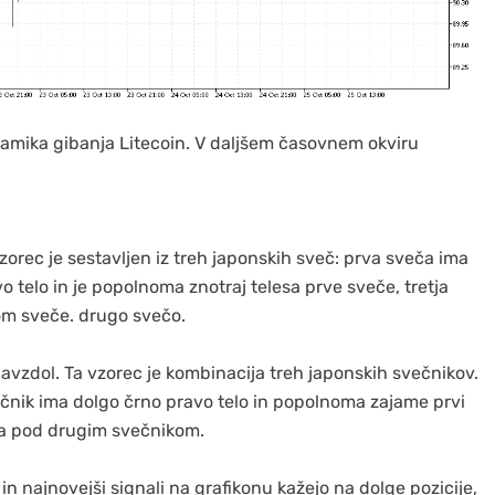
 dinamika gibanja Litecoin. V daljšem časovnem okviru
vzorec je sestavljen iz treh japonskih sveč: prva sveča ima
o telo in je popolnoma znotraj telesa prve sveče, tretja
som sveče. drugo svečo.
e navzdol. Ta vzorec je kombinacija treh japonskih svečnikov.
večnik ima dolgo črno pravo telo in popolnoma zajame prvi
pira pod drugim svečnikom.
n najnovejši signali na grafikonu kažejo na dolge pozicije,