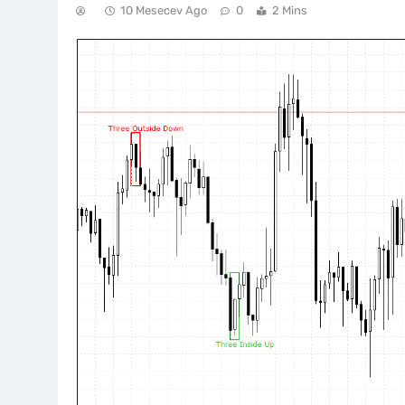
10 Mesecev Ago
0
2 Mins