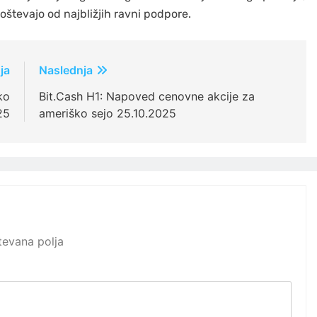
oštevajo od najbližjih ravni podpore.
ja
Naslednja
ko
Bit.Cash H1: Napoved cenovne akcije za
25
ameriško sejo 25.10.2025
evana polja