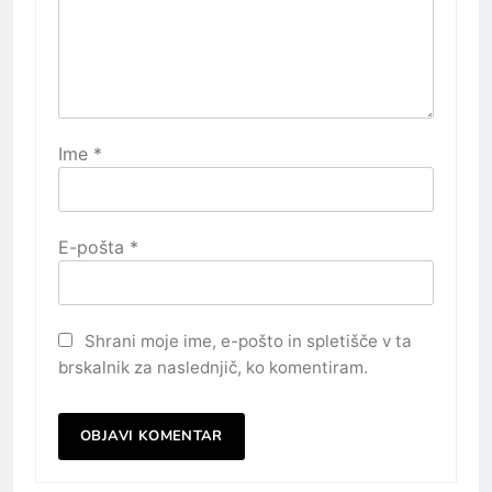
Ime
*
E-pošta
*
Shrani moje ime, e-pošto in spletišče v ta
brskalnik za naslednjič, ko komentiram.