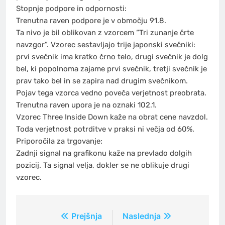
Stopnje podpore in odpornosti:
Trenutna raven podpore je v območju 91.8.
Ta nivo je bil oblikovan z vzorcem “Tri zunanje črte
navzgor”. Vzorec sestavljajo trije japonski svečniki:
prvi svečnik ima kratko črno telo, drugi svečnik je dolg
bel, ki popolnoma zajame prvi svečnik, tretji svečnik je
prav tako bel in se zapira nad drugim svečnikom.
Pojav tega vzorca vedno poveča verjetnost preobrata.
Trenutna raven upora je na oznaki 102.1.
Vzorec Three Inside Down kaže na obrat cene navzdol.
Toda verjetnost potrditve v praksi ni večja od 60%.
Priporočila za trgovanje:
Zadnji signal na grafikonu kaže na prevlado dolgih
pozicij. Ta signal velja, dokler se ne oblikuje drugi
vzorec.
Navigacija
Prejšnja
Naslednja