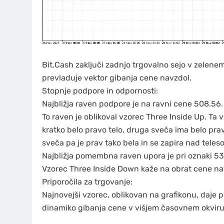
Bit.Cash zaključi zadnjo trgovalno sejo v zele
prevladuje vektor gibanja cene navzdol.
Stopnje podpore in odpornosti:
Najbližja raven podpore je na ravni cene 508.56.
To raven je oblikoval vzorec Three Inside Up. Ta 
kratko belo pravo telo, druga sveča ima belo prav
sveča pa je prav tako bela in se zapira nad tele
Najbližja pomembna raven upora je pri oznaki 53
Vzorec Three Inside Down kaže na obrat cene navz
Priporočila za trgovanje:
Najnovejši vzorec, oblikovan na grafikonu, daje p
dinamiko gibanja cene v višjem časovnem okviru