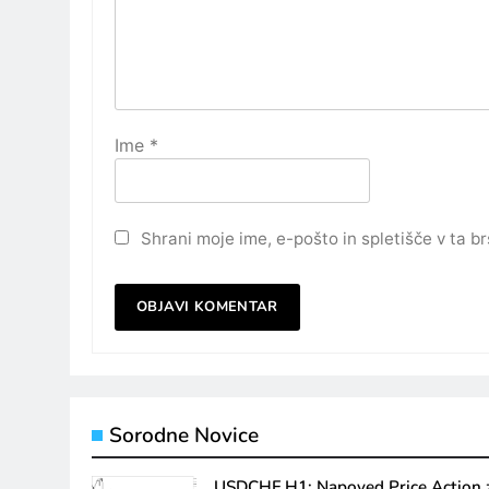
Ime
*
Shrani moje ime, e-pošto in spletišče v ta b
Sorodne Novice
USDCHF H1: Napoved Price Action 