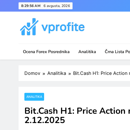
Skip
8:29:56 AM
6 avgusta, 2026
to
content
vprofite.com
Ocena Forex Posrednika
Analitika
Črna Lista P
Domov
Analitika
Bit.Cash H1: Price Actio
ANALITIKA
Bit.Cash H1: Price Action
2.12.2025