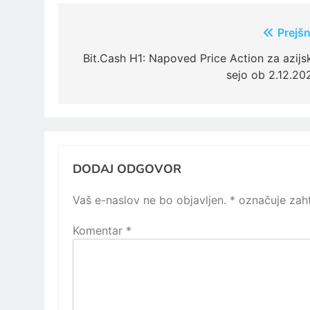
Navigacija
Prejšn
prispevka
Bit.Cash H1: Napoved Price Action za azijs
sejo ob 2.12.20
DODAJ ODGOVOR
Vaš e-naslov ne bo objavljen.
*
označuje zaht
Komentar
*