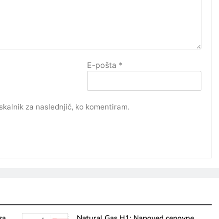
E-pošta
*
rskalnik za naslednjič, ko komentiram.
za
Natural Gas H1: Napoved cenovne