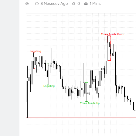
8 Mesecev Ago
0
1 Mins