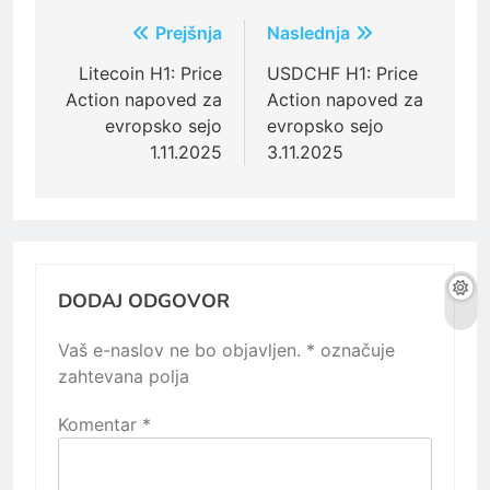
Navigacija
Prejšnja
Naslednja
prispevka
Litecoin H1: Price
USDCHF H1: Price
Action napoved za
Action napoved za
evropsko sejo
evropsko sejo
1.11.2025
3.11.2025
DODAJ ODGOVOR
Vaš e-naslov ne bo objavljen.
*
označuje
zahtevana polja
Komentar
*