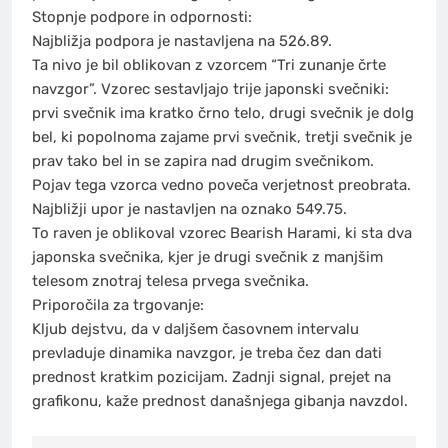
Stopnje podpore in odpornosti:
Najbližja podpora je nastavljena na 526.89.
Ta nivo je bil oblikovan z vzorcem “Tri zunanje črte
navzgor”. Vzorec sestavljajo trije japonski svečniki:
prvi svečnik ima kratko črno telo, drugi svečnik je dolg
bel, ki popolnoma zajame prvi svečnik, tretji svečnik je
prav tako bel in se zapira nad drugim svečnikom.
Pojav tega vzorca vedno poveča verjetnost preobrata.
Najbližji upor je nastavljen na oznako 549.75.
To raven je oblikoval vzorec Bearish Harami, ki sta dva
japonska svečnika, kjer je drugi svečnik z manjšim
telesom znotraj telesa prvega svečnika.
Priporočila za trgovanje:
Kljub dejstvu, da v daljšem časovnem intervalu
prevladuje dinamika navzgor, je treba čez dan dati
prednost kratkim pozicijam. Zadnji signal, prejet na
grafikonu, kaže prednost današnjega gibanja navzdol.