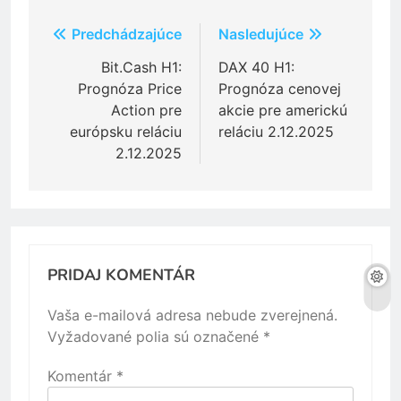
Navigácia
Predchádzajúce
Nasledujúce
v
Bit.Cash H1:
DAX 40 H1:
Prognóza Price
Prognóza cenovej
článku
Action pre
akcie pre americkú
európsku reláciu
reláciu 2.12.2025
2.12.2025
PRIDAJ KOMENTÁR
Vaša e-mailová adresa nebude zverejnená.
Vyžadované polia sú označené
*
Komentár
*