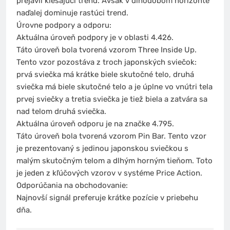
prejavil klesajúci trend. Avšak v dlhodobom horizonte
naďalej dominuje rastúci trend.
Úrovne podpory a odporu:
Aktuálna úroveň podpory je v oblasti 4.426.
Táto úroveň bola tvorená vzorom Three Inside Up.
Tento vzor pozostáva z troch japonských sviečok:
prvá sviečka má krátke biele skutočné telo, druhá
sviečka má biele skutočné telo a je úplne vo vnútri tela
prvej sviečky a tretia sviečka je tiež biela a zatvára sa
nad telom druhá sviečka.
Aktuálna úroveň odporu je na značke 4.795.
Táto úroveň bola tvorená vzorom Pin Bar. Tento vzor
je prezentovaný s jedinou japonskou sviečkou s
malým skutočným telom a dlhým horným tieňom. Toto
je jeden z kľúčových vzorov v systéme Price Action.
Odporúčania na obchodovanie:
Najnovší signál preferuje krátke pozície v priebehu
dňa.