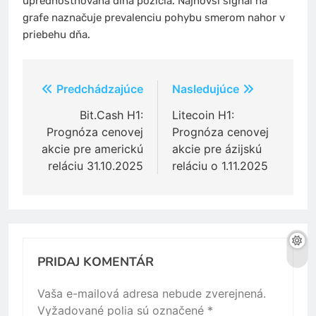
uprednostňovaná dlhá pozícia. Najnovší signál na
grafe naznačuje prevalenciu pohybu smerom nahor v
priebehu dňa.
Navigácia
Predchádzajúce
Nasledujúce
v
Bit.Cash H1:
Litecoin H1:
Prognóza cenovej
Prognóza cenovej
článku
akcie pre americkú
akcie pre ázijskú
reláciu 31.10.2025
reláciu o 1.11.2025
PRIDAJ KOMENTÁR
Vaša e-mailová adresa nebude zverejnená.
Vyžadované polia sú označené
*