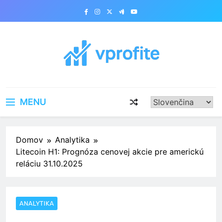
Skip
to
content
vprofite.com
MENU
Domov
Analytika
Litecoin H1: Prognóza cenovej akcie pre americkú
reláciu 31.10.2025
ANALYTIKA