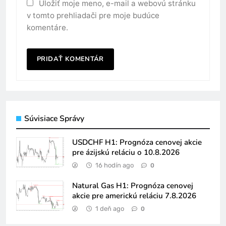
Uložiť moje meno, e-mail a webovú stránku
v tomto prehliadači pre moje budúce
komentáre.
Súvisiace Správy
USDCHF H1: Prognóza cenovej akcie
pre ázijskú reláciu o 10.8.2026
16 hodín ago
0
Natural Gas H1: Prognóza cenovej
akcie pre americkú reláciu 7.8.2026
1 deň ago
0