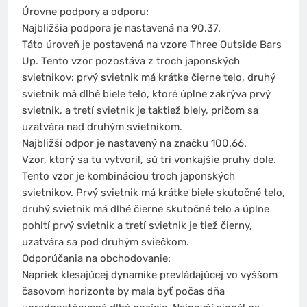
Úrovne podpory a odporu:
Najbližšia podpora je nastavená na 90.37.
Táto úroveň je postavená na vzore Three Outside Bars
Up. Tento vzor pozostáva z troch japonských
svietnikov: prvý svietnik má krátke čierne telo, druhý
svietnik má dlhé biele telo, ktoré úplne zakrýva prvý
svietnik, a tretí svietnik je taktiež biely, pričom sa
uzatvára nad druhým svietnikom.
Najbližší odpor je nastavený na značku 100.66.
Vzor, ktorý sa tu vytvoril, sú tri vonkajšie pruhy dole.
Tento vzor je kombináciou troch japonských
svietnikov. Prvý svietnik má krátke biele skutočné telo,
druhý svietnik má dlhé čierne skutočné telo a úplne
pohltí prvý svietnik a tretí svietnik je tiež čierny,
uzatvára sa pod druhým sviečkom.
Odporúčania na obchodovanie:
Napriek klesajúcej dynamike prevládajúcej vo vyššom
časovom horizonte by mala byť počas dňa