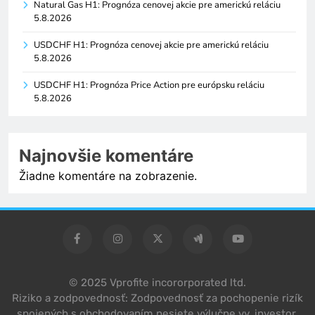
Natural Gas H1: Prognóza cenovej akcie pre americkú reláciu
5.8.2026
USDCHF H1: Prognóza cenovej akcie pre americkú reláciu
5.8.2026
USDCHF H1: Prognóza Price Action pre európsku reláciu
5.8.2026
Najnovšie komentáre
Žiadne komentáre na zobrazenie.
© 2025 Vprofite incororporated ltd.
Riziko a zodpovednosť: Zodpovednosť za pochopenie rizík
spojených s obchodovaním nesiete výlučne vy, investor.