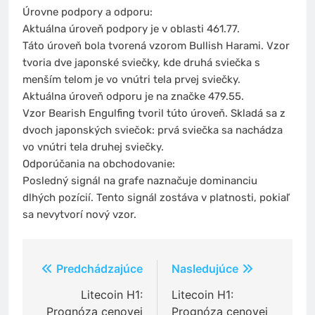
Úrovne podpory a odporu:
Aktuálna úroveň podpory je v oblasti 461.77.
Táto úroveň bola tvorená vzorom Bullish Harami. Vzor
tvoria dve japonské sviečky, kde druhá sviečka s
menším telom je vo vnútri tela prvej sviečky.
Aktuálna úroveň odporu je na značke 479.55.
Vzor Bearish Engulfing tvoril túto úroveň. Skladá sa z
dvoch japonských sviečok: prvá sviečka sa nachádza
vo vnútri tela druhej sviečky.
Odporúčania na obchodovanie:
Posledný signál na grafe naznačuje dominanciu
dlhých pozícií. Tento signál zostáva v platnosti, pokiaľ
sa nevytvorí nový vzor.
Navigácia
Predchádzajúce
Nasledujúce
v
Litecoin H1:
Litecoin H1:
Prognóza cenovej
Prognóza cenovej