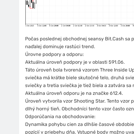
Počas poslednej obchodnej seansy Bit.Cash sa pr
naďalej dominuje rastúci trend.
Úrovne podpory a odporu:
Aktuálna úroveň podpory je v oblasti 591.06.
Táto úroveň bola tvorená vzorom Three Inside Up
sviečka má krátke biele skutočné telo, druhá svie
sviečky a tretia sviečka je tiež biela a zatvára s
Aktuálna úroveň odporu je na značke 612.4.
Úroveň vytvorila vzor Shooting Star. Tento vzor 
dlhý horný tieň. Obchodníci tento vzor často ozna
Odporúčania na obchodovanie:
Dynamika pohybu cien za dlhšie časové obdobie 
pozícií v priebehu dňa. Vstupné body možno uvaž