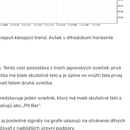
ejavil klesajúci trend. Avšak v dlhodobom horizonte
. Tento vzor pozostáva z troch japonských sviečok: prvá
čka má biele skutočné telo a je úplne vo vnútri tela prvej
a nad telom druhá sviečka.
predstavuje jeden svietnik, ktorý má malé skutočné telo a
čujú ako „Pit Bar“.
aj posledné signály na grafe ukazujú na otváranie dlhých
ovať z najbližších úrovní podpory.