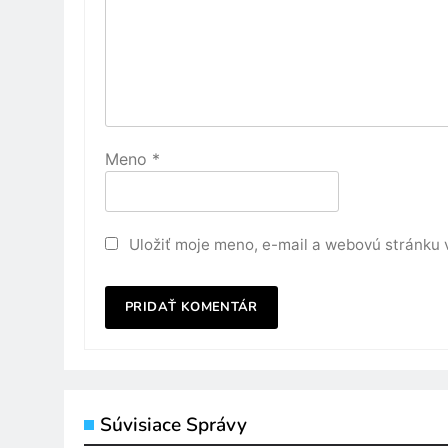
Meno
*
Uložiť moje meno, e-mail a webovú stránku 
Súvisiace Správy