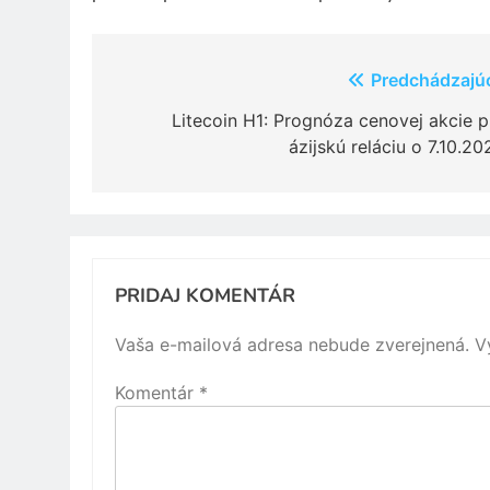
Navigácia
Predchádzajú
v
Litecoin H1: Prognóza cenovej akcie p
ázijskú reláciu o 7.10.20
článku
PRIDAJ KOMENTÁR
Vaša e-mailová adresa nebude zverejnená.
V
Komentár
*