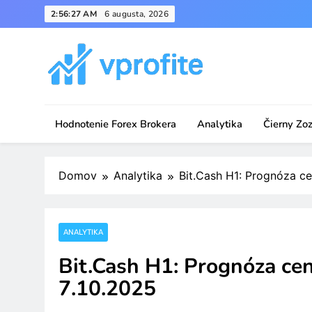
Skip
2:56:27 AM
6 augusta, 2026
to
content
vprofite.com
Hodnotenie Forex Brokera
Analytika
Čierny Zo
Domov
Analytika
Bit.Cash H1: Prognóza cen
ANALYTIKA
Bit.Cash H1: Prognóza ceno
7.10.2025