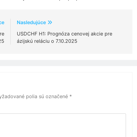
ce
Nasledujúce
re
USDCHF H1: Prognóza cenovej akcie pre
25
ázijskú reláciu o 7.10.2025
yžadované polia sú označené
*