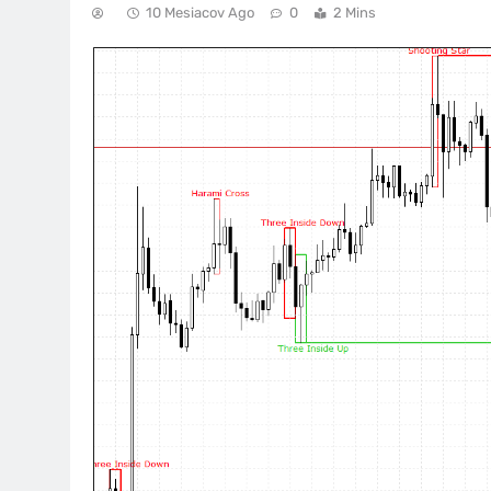
10 Mesiacov Ago
0
2 Mins