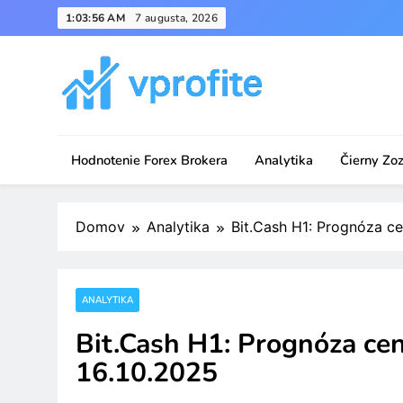
Skip
1:03:56 AM
7 augusta, 2026
to
content
vprofite.com
Hodnotenie Forex Brokera
Analytika
Čierny Zo
Domov
Analytika
Bit.Cash H1: Prognóza cen
ANALYTIKA
Bit.Cash H1: Prognóza ceno
16.10.2025