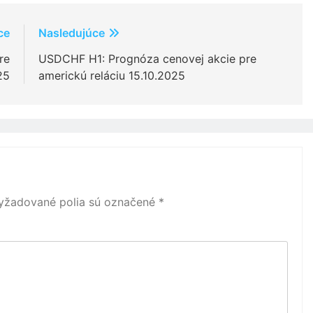
ce
Nasledujúce
re
USDCHF H1: Prognóza cenovej akcie pre
25
americkú reláciu 15.10.2025
yžadované polia sú označené
*