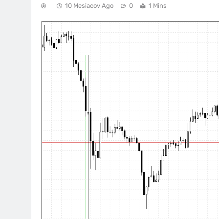
10 Mesiacov Ago
0
1 Mins