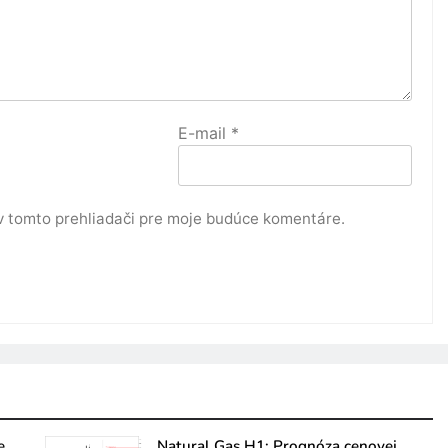
E-mail
*
v tomto prehliadači pre moje budúce komentáre.
e
Natural Gas H1: Prognóza cenovej