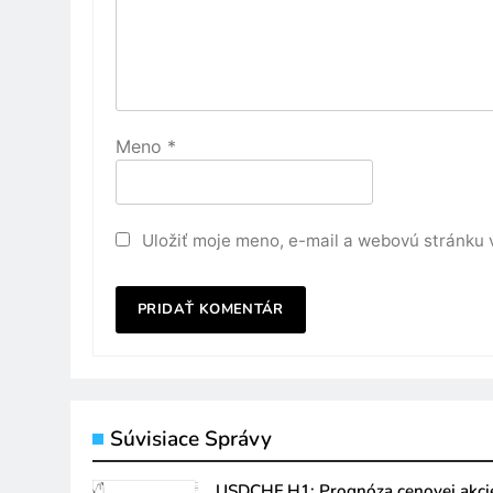
Meno
*
Uložiť moje meno, e-mail a webovú stránku 
Súvisiace Správy
USDCHF H1: Prognóza cenovej akci