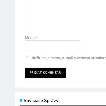
Meno
*
Uložiť moje meno, e-mail a webovú stránku 
Súvisiace Správy