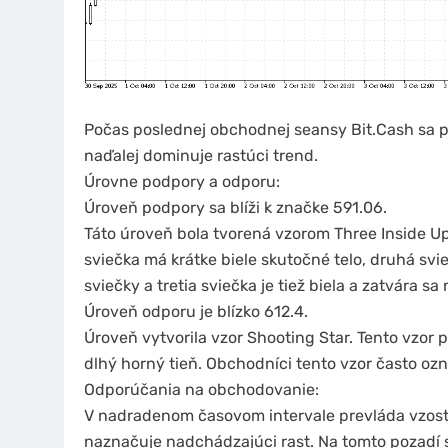
Počas poslednej obchodnej seansy Bit.Cash sa pr
naďalej dominuje rastúci trend.
Úrovne podpory a odporu:
Úroveň podpory sa blíži k značke 591.06.
Táto úroveň bola tvorená vzorom Three Inside Up
sviečka má krátke biele skutočné telo, druhá svie
sviečky a tretia sviečka je tiež biela a zatvára s
Úroveň odporu je blízko 612.4.
Úroveň vytvorila vzor Shooting Star. Tento vzor 
dlhý horný tieň. Obchodníci tento vzor často ozna
Odporúčania na obchodovanie:
V nadradenom časovom intervale prevláda vzostu
naznačuje nadchádzajúci rast. Na tomto pozadí 