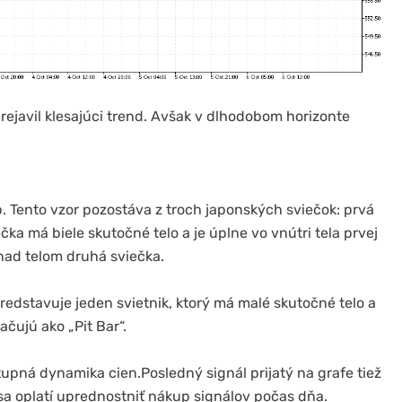
ejavil klesajúci trend. Avšak v dlhodobom horizonte
. Tento vzor pozostáva z troch japonských sviečok: prvá
čka má biele skutočné telo a je úplne vo vnútri tela prvej
a nad telom druhá sviečka.
predstavuje jeden svietnik, ktorý má malé skutočné telo a
čujú ako „Pit Bar“.
pná dynamika cien.Posledný signál prijatý na grafe tiež
sa oplatí uprednostniť nákup signálov počas dňa.