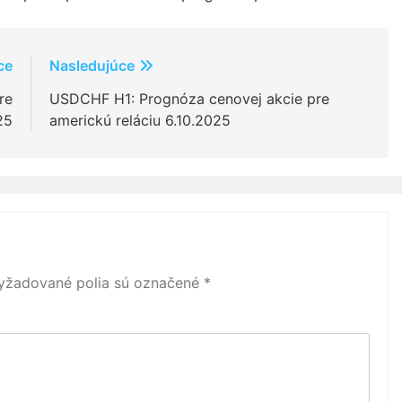
ce
Nasledujúce
re
USDCHF H1: Prognóza cenovej akcie pre
25
americkú reláciu 6.10.2025
yžadované polia sú označené
*