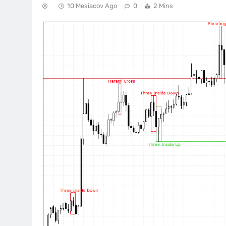
10 Mesiacov Ago
0
2 Mins