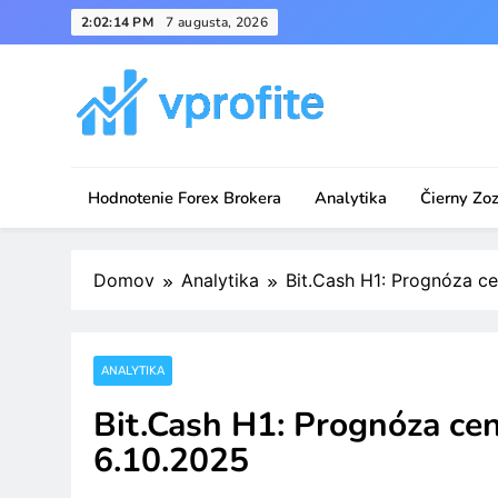
Skip
2:02:14 PM
7 augusta, 2026
to
content
vprofite.com
Hodnotenie Forex Brokera
Analytika
Čierny Zo
Domov
Analytika
Bit.Cash H1: Prognóza ce
ANALYTIKA
Bit.Cash H1: Prognóza cen
6.10.2025