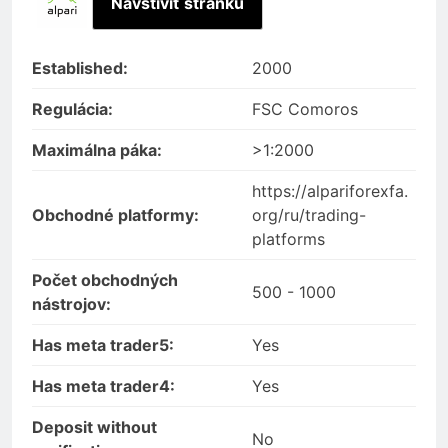
Navštíviť stránku
Established:
2000
Regulácia:
FSC Comoros
Maximálna páka:
>1:2000
https://alpariforexfa.
Obchodné platformy:
org/ru/trading-
platforms
Počet obchodných
500 - 1000
nástrojov:
Has meta trader5:
Yes
Has meta trader4:
Yes
Deposit without
No