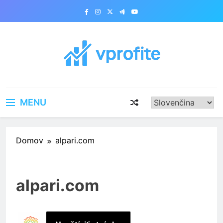
Skip
to
content
vprofite.com
MENU
Domov
alpari.com
alpari.com