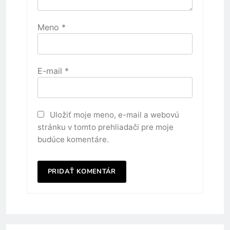
Meno
*
E-mail
*
Uložiť moje meno, e-mail a webovú
stránku v tomto prehliadači pre moje
budúce komentáre.