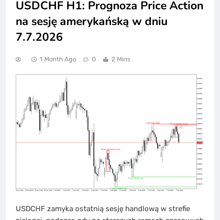
USDCHF H1: Prognoza Price Action
na sesję amerykańską w dniu
7.7.2026
1 Month Ago
0
2 Mins
USDCHF zamyka ostatnią sesję handlową w strefie