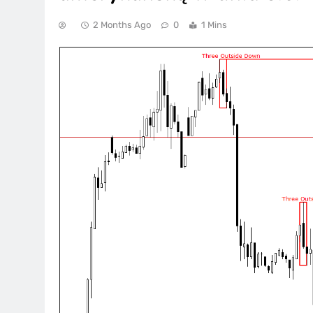
2 Months Ago
0
1 Mins