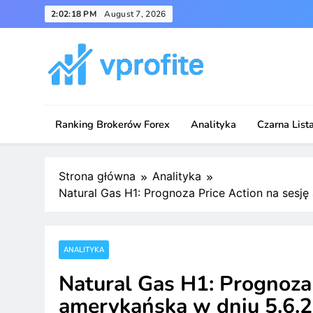
Skip
2:02:18 PM
August 7, 2026
to
content
vprofite.com
Ranking Brokerów Forex
Analityka
Czarna List
Strona główna
Analityka
Natural Gas H1: Prognoza Price Action na sesj
ANALITYKA
Natural Gas H1: Prognoza 
amerykańską w dniu 5.6.