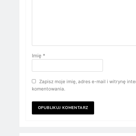
Imię
*
Zapisz moje imię, adres e-mail i witrynę in
komentowania.