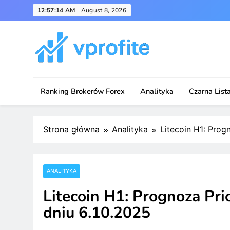
Skip
12:57:14 AM
August 8, 2026
to
content
vprofite.com
Ranking Brokerów Forex
Analityka
Czarna List
Strona główna
Analityka
Litecoin H1: Prog
ANALITYKA
Litecoin H1: Prognoza Pri
dniu 6.10.2025