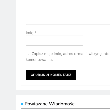
Imię
*
Zapisz moje imię, adres e-mail i witrynę in
komentowania.
Powiązane Wiadomości