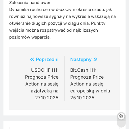
Zalecenia handlowe:
Dynamika ruchu cen w dłuższym okresie czasu, jak
również najnowsze sygnały na wykresie wskazują na
otwieranie długich pozycji w ciągu dnia. Punkty
wejścia można rozpatrywać od najbliższych
poziomów wsparcia.
Post
Poprzedni
Następny
navigation
USDCHF H1:
Bit.Cash H1:
Prognoza Price
Prognoza Price
Action na sesję
Action na sesję
azjatycką na
europejską w dniu
27.10.2025
25.10.2025