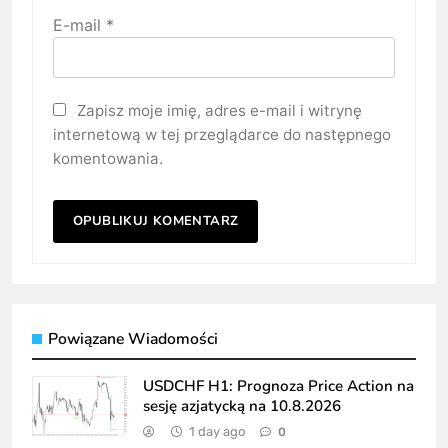
E-mail
*
Zapisz moje imię, adres e-mail i witrynę
internetową w tej przeglądarce do następnego
komentowania.
Powiązane Wiadomości
USDCHF H1: Prognoza Price Action na
sesję azjatycką na 10.8.2026
1 day ago
0