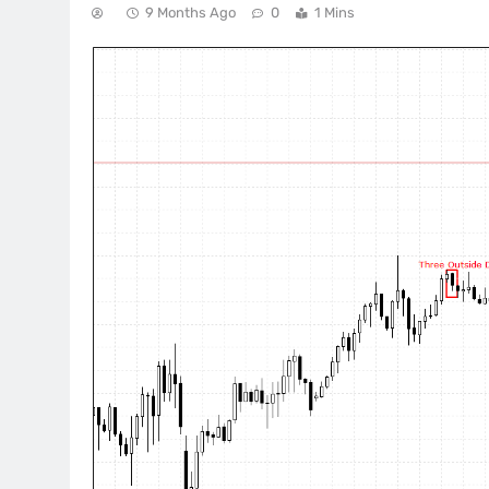
9 Months Ago
0
1 Mins