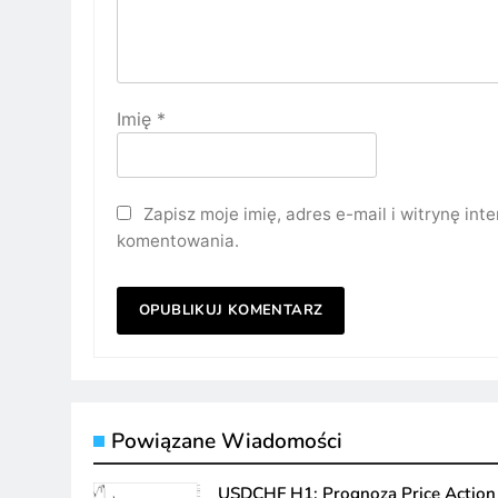
Imię
*
Zapisz moje imię, adres e-mail i witrynę in
komentowania.
Powiązane Wiadomości
USDCHF H1: Prognoza Price Action