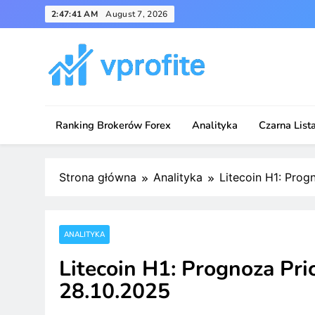
Skip
2:47:41 AM
August 7, 2026
to
content
vprofite.com
Ranking Brokerów Forex
Analityka
Czarna List
Strona główna
Analityka
Litecoin H1: Prog
ANALITYKA
Litecoin H1: Prognoza Pric
28.10.2025