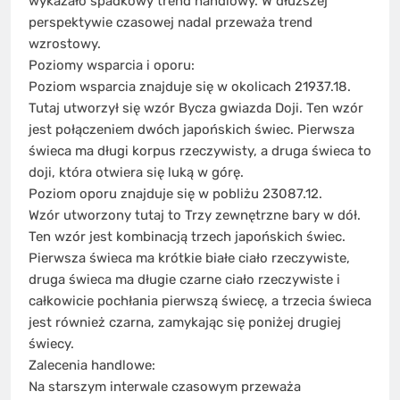
wykazało spadkowy trend handlowy. W dłuższej
perspektywie czasowej nadal przeważa trend
wzrostowy.
Poziomy wsparcia i oporu:
Poziom wsparcia znajduje się w okolicach 21937.18.
Tutaj utworzył się wzór Bycza gwiazda Doji. Ten wzór
jest połączeniem dwóch japońskich świec. Pierwsza
świeca ma długi korpus rzeczywisty, a druga świeca to
doji, która otwiera się luką w górę.
Poziom oporu znajduje się w pobliżu 23087.12.
Wzór utworzony tutaj to Trzy zewnętrzne bary w dół.
Ten wzór jest kombinacją trzech japońskich świec.
Pierwsza świeca ma krótkie białe ciało rzeczywiste,
druga świeca ma długie czarne ciało rzeczywiste i
całkowicie pochłania pierwszą świecę, a trzecia świeca
jest również czarna, zamykając się poniżej drugiej
świecy.
Zalecenia handlowe:
Na starszym interwale czasowym przeważa