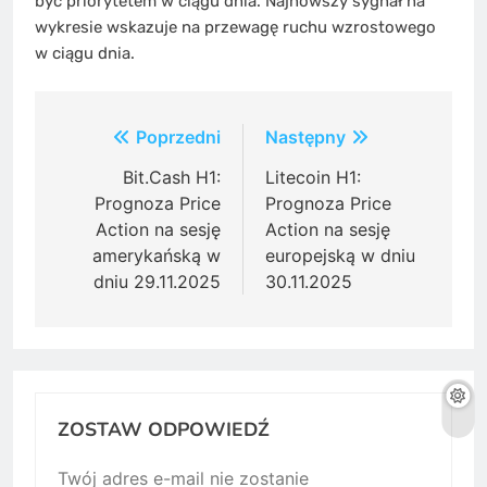
być priorytetem w ciągu dnia. Najnowszy sygnał na
wykresie wskazuje na przewagę ruchu wzrostowego
w ciągu dnia.
Post
Poprzedni
Następny
navigation
Bit.Cash H1:
Litecoin H1:
Prognoza Price
Prognoza Price
Action na sesję
Action na sesję
amerykańską w
europejską w dniu
dniu 29.11.2025
30.11.2025
ZOSTAW ODPOWIEDŹ
Twój adres e-mail nie zostanie