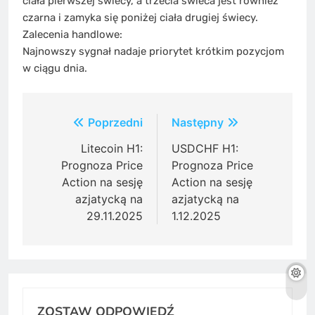
ciała pierwszej świecy, a trzecia świeca jest również
czarna i zamyka się poniżej ciała drugiej świecy.
Zalecenia handlowe:
Najnowszy sygnał nadaje priorytet krótkim pozycjom
w ciągu dnia.
Post
Poprzedni
Następny
navigation
Litecoin H1:
USDCHF H1:
Prognoza Price
Prognoza Price
Action na sesję
Action na sesję
azjatycką na
azjatycką na
29.11.2025
1.12.2025
ZOSTAW ODPOWIEDŹ