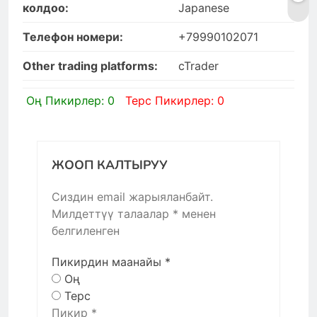
колдоо:
Japanese
Телефон номери:
+79990102071
Other trading platforms:
cTrader
Оң Пикирлер: 0
Терс Пикирлер: 0
ЖООП КАЛТЫРУУ
Сиздин email жарыяланбайт.
Милдеттүү талаалар
*
менен
белгиленген
Пикирдин маанайы
*
Оң
Терс
Пикир
*