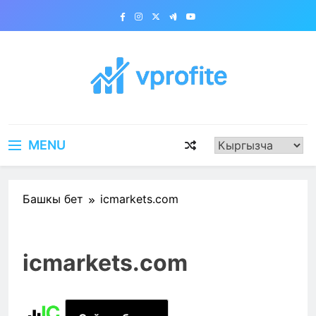
Skip
to
content
vprofite.com
MENU
Башкы бет
icmarkets.com
icmarkets.com