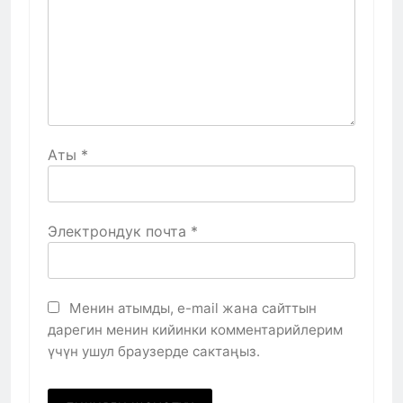
Аты
*
Электрондук почта
*
Менин атымды, e-mail жана сайттын
дарегин менин кийинки комментарийлерим
үчүн ушул браузерде сактаңыз.