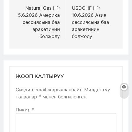
боюнча
Natural Gas H1:
USDCHF H1:
5.6.2026 Америка
10.6.2026 Азия
багыттоо
сессиясына баа
сессиясына баа
аракетинин
аракетинин
болжолу
болжолу
ЖООП КАЛТЫРУУ
Сиздин email жарыяланбайт.
Милдеттүү
талаалар
*
менен белгиленген
Пикир
*