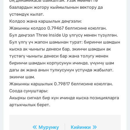
оң динамикасы байкалган. Узак мөөнөттө
баалардын жогору кыймылынын вектору да
үстөмдүк кылат.
Колдоо жана каршылык деңгээли:
Жакынкы колдоо 0.79467 белгисине коюлган.
Бул деңгээл Three Inside Up үлгүсү менен түзүлгөн.
Бул үлгү үч жапон шамынан турат: биринчи шамдын
кыска ак чыныгы денеси бар, экинчи шамдын ак
түстөгү чыныгы денеси бар жана толугу менен
биринчи шамдын корпусунун ичинде, үчүнчү шам
дагы ак жана анын тулкусунун үстүндө жабылат.
экинчи шам.
Жакынкы каршылык 0.79817 белгисине коюлган.
Соода сунуштары:
Акыркы сигнал бир күн ичинде кыска позицияларга
артыкчылык берет.
Жазуулар
Мурунку
Кийинки