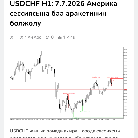
USDCHF H1: 7.7.2026 Америка
сессиясына баа аракетинин
болжолу
1 Ай Ago
0
1 Mins
USDCHF жашыл зонада акыркы соода сессиясын