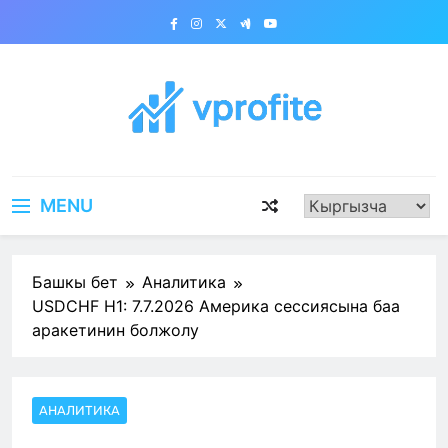
Skip
to
content
vprofite.com
MENU
Башкы бет
Аналитика
USDCHF H1: 7.7.2026 Америка сессиясына баа
аракетинин болжолу
АНАЛИТИКА