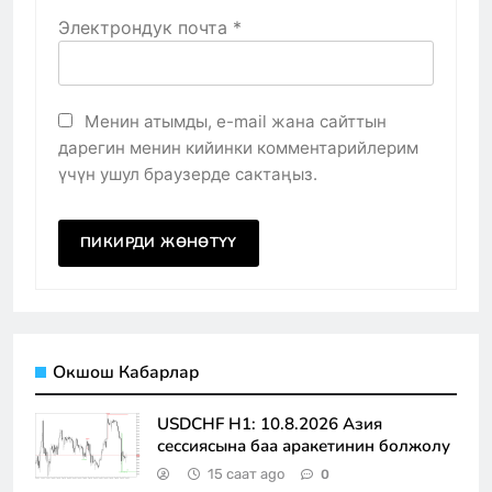
Электрондук почта
*
Менин атымды, e-mail жана сайттын
дарегин менин кийинки комментарийлерим
үчүн ушул браузерде сактаңыз.
Окшош Кабарлар
USDCHF H1: 10.8.2026 Азия
сессиясына баа аракетинин болжолу
15 саат ago
0