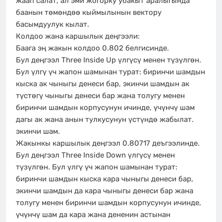
жаап салат, ал эми жогорку убакыт аралыгында
баанын төмөндөө кыймылынын вектору
басымдуулук кылат.
Колдоо жана каршылык деңгээли:
Баага эң жакын колдоо 0.802 белгисинде.
Бул деңгээл Three Inside Up үлгүсү менен түзүлгөн.
Бул үлгү үч жапон шамынан турат: биринчи шамдын
кыска ак чыныгы денеси бар, экинчи шамдын ак
түстөгү чыныгы денеси бар жана толугу менен
биринчи шамдын корпусунун ичинде, үчүнчү шам
дагы ак жана анын тулкусунун үстүндө жабылат.
экинчи шам.
Жакынкы каршылык деңгээл 0.80717 деъгээлинде.
Бул деңгээл Three Inside Down үлгүсү менен
түзүлгөн. Бул үлгү үч жапон шамынан турат:
биринчи шамдын кыска кара чыныгы денеси бар,
экинчи шамдын да кара чыныгы денеси бар жана
толугу менен биринчи шамдын корпусунун ичинде,
үчүнчү шам да кара жана дененин астынан