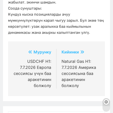
жабылат. экинчи шамдын.
Соода сунуштары:
Күндүз кыска позицияларды ачуу
мүмкүнчүлүктөрүн карап чыгуу зарыл. Бул экөө тең
көрсөтүлөт: узак аралыкка баа кыймылынын
динамикасы жана акыркы калыптанган үлгү.
Жазуулар
Мурунку
Кийинки
боюнча
USDCHF H1:
Natural Gas H1:
7.7.2026 Европа
7.7.2026 Америка
багыттоо
сессиясы үчүн баа
сессиясына баа
аракетинин
аракетинин
болжолу
болжолу