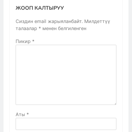
ЖООП КАЛТЫРУУ
Сиздин email жарыяланбайт.
Милдеттүү
талаалар
*
менен белгиленген
Пикир
*
Аты
*