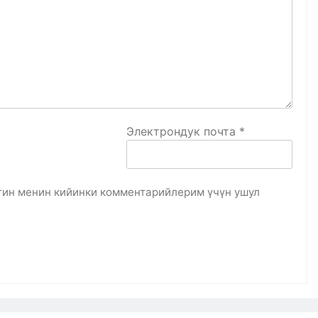
Электрондук почта
*
гин менин кийинки комментарийлерим үчүн ушул