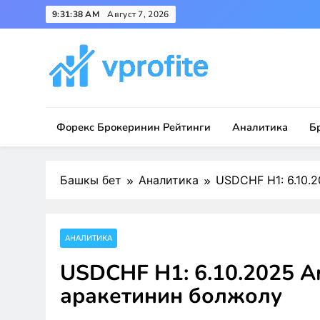
Skip
9:31:38 AM
Август 7, 2026
to
content
vprofite.com
Форекс Брокеринин Рейтинги
Аналитика
Б
Башкы бет
Аналитика
USDCHF H1: 6.10.
АНАЛИТИКА
USDCHF H1: 6.10.2025 А
аракетинин болжолу