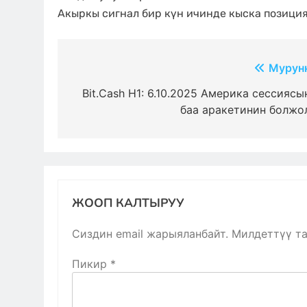
Акыркы сигнал бир күн ичинде кыска позиция
Жазуулар
Мурун
боюнча
Bit.Cash H1: 6.10.2025 Америка сессиясы
баа аракетинин болжо
багыттоо
ЖООП КАЛТЫРУУ
Сиздин email жарыяланбайт.
Милдеттүү т
Пикир
*