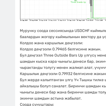
Мурунку соода сессиясында USDCHF кыймылы
баалардын жогору кыймылынын вектору да үс
Колдоо жана каршылык деңгээли:
Колдоо деңгээли 0.79465 белгисине жакын.
Бул деңгээл Three Outside Bars Up үлгүсү мен
шамдын кыска кара чыныгы денеси бар, экин
чырактанды толугу менен жалмап алат, үчүнч
Каршылык деңгээли 0.79932 белгисине жакын
Бул жерде калыптанган үлгү Үч Тышкы тилке 
айкалышы болуп саналат. Биринчи шамдын кы
чыныгы денеси бар жана биринчи шамды толуг
экинчи шамдын астына жабылат.
Соода сунуштары: