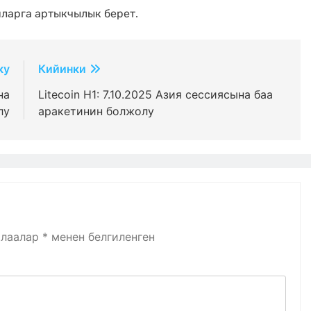
ларга артыкчылык берет.
ку
Кийинки
на
Litecoin H1: 7.10.2025 Азия сессиясына баа
лу
аракетинин болжолу
алаалар
*
менен белгиленген