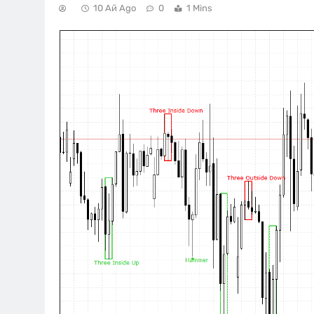
10 Ай Ago
0
1 Mins