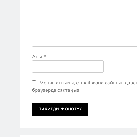
Аты
*
Менин атымды, e-mail жана сайттын даре
браузерде сактаңыз.