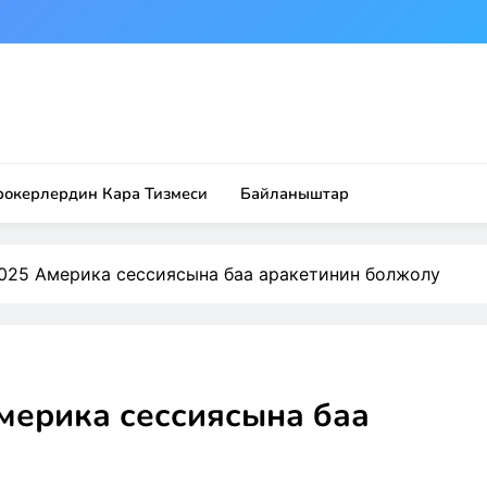
рокерлердин Кара Тизмеси
Байланыштар
2025 Америка сессиясына баа аракетинин болжолу
мерика сессиясына баа