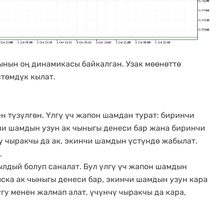
нын оң динамикасы байкалган. Узак мөөнөттө
төмдүк кылат.
ен түзүлгөн. Үлгү үч жапон шамдан турат: биринчи
чи шамдын узун ак чыныгы денеси бар жана биринчи
ү чыракчы да ак, экинчи шамдын үстүндө жабылат.
.
ылдый болуп саналат. Бул үлгү үч жапон шамдын
ска ак чыныгы денеси бар, экинчи шамдын узун кара
у менен жалмап алат, үчүнчү чыракчы да кара,