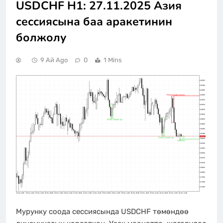
USDCHF H1: 27.11.2025 Азия
сессиясына баа аракетинин
болжолу
9 Ай Ago
0
1 Mins
Мурунку соода сессиясында USDCHF төмөндөө