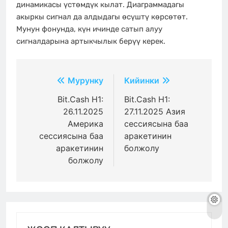
динамикасы үстөмдүк кылат. Диаграммадагы
акыркы сигнал да алдыдагы өсүштү көрсөтөт.
Мунун фонунда, күн ичинде сатып алуу
сигналдарына артыкчылык берүү керек.
Жазуулар
Мурунку
Кийинки
боюнча
Bit.Cash H1:
Bit.Cash H1:
26.11.2025
27.11.2025 Азия
багыттоо
Америка
сессиясына баа
сессиясына баа
аракетинин
аракетинин
болжолу
болжолу