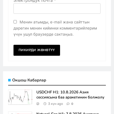
Электрондук почта
*
Менин атымды, e-mail жана сайттын
дарегин менин кийинки комментарийлерим
үчүн ушул браузерде сактаңыз.
Окшош Кабарлар
USDCHF H1: 10.8.2026 Азия
сессиясына баа аракетинин болжолу
3 күн ago
0
Natural Gas H1: 7.8.2026 Америка