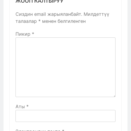
ЖООП КАЛТЫРУУ
Сиздин email жарыяланбайт.
Милдеттүү
талаалар
*
менен белгиленген
Пикир
*
Аты
*