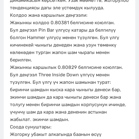
динамикасын көрсөткөн. Узак мөөнөттө, жогорулоо
тенденциясы дагы эле үстөмдүк кылууда.
Колдоо жана каршылык деңгээли:
Жакынкы колдоо 0.80381 белгисине коюлган.
Бул деңгээл Pin Bar үлгүсү катары да белгилүү
болгон Hammer үлгүсү менен түзүлгөн. Бул үлгү
кичинекей чыныгы денеден жана узун төмөнкү
көлөкөдөн турган жапон шам чырагы менен
берилген.
Жакынкы каршылык 0.80829 белгисине коюлган.
Бул деңгээл Three Inside Down үлгүсү менен
түзүлгөн. Бул үлгү үч жапон шамынан турат:
биринчи шамдын кыска кара чыныгы денеси бар,
экинчи шамдын да кара чыныгы денеси бар жана
толугу менен биринчи шамдын корпусунун ичинде,
үчүнчү шам да кара жана дененин астынан
жабылат. экинчи шамдын.
Соода сунуштары:
Жогорку убакыт алкагында баанын өсүү