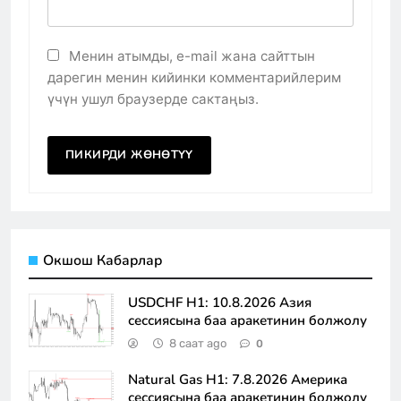
Менин атымды, e-mail жана сайттын
дарегин менин кийинки комментарийлерим
үчүн ушул браузерде сактаңыз.
Окшош Кабарлар
USDCHF H1: 10.8.2026 Азия
сессиясына баа аракетинин болжолу
8 саат ago
0
Natural Gas H1: 7.8.2026 Америка
сессиясына баа аракетинин болжолу