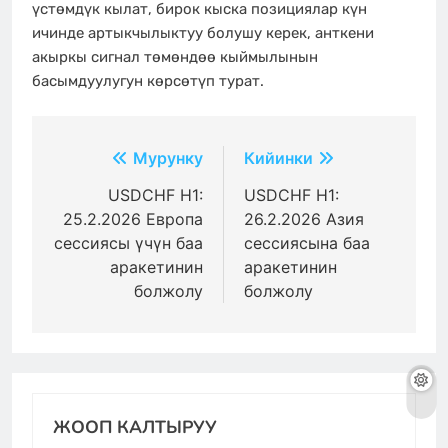
үстөмдүк кылат, бирок кыска позициялар күн
ичинде артыкчылыктуу болушу керек, анткени
акыркы сигнал төмөндөө кыймылынын
басымдуулугун көрсөтүп турат.
Жазуулар
Мурунку
Кийинки
боюнча
USDCHF H1:
USDCHF H1:
25.2.2026 Европа
26.2.2026 Азия
багыттоо
сессиясы үчүн баа
сессиясына баа
аракетинин
аракетинин
болжолу
болжолу
ЖООП КАЛТЫРУУ