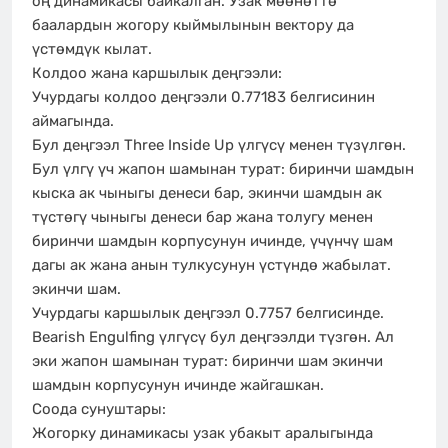
оң динамикасы байкалган. Узак мөөнөттө
баалардын жогору кыймылынын вектору да
үстөмдүк кылат.
Колдоо жана каршылык деңгээли:
Учурдагы колдоо деңгээли 0.77183 белгисинин
аймагында.
Бул деңгээл Three Inside Up үлгүсү менен түзүлгөн.
Бул үлгү үч жапон шамынан турат: биринчи шамдын
кыска ак чыныгы денеси бар, экинчи шамдын ак
түстөгү чыныгы денеси бар жана толугу менен
биринчи шамдын корпусунун ичинде, үчүнчү шам
дагы ак жана анын тулкусунун үстүндө жабылат.
экинчи шам.
Учурдагы каршылык деңгээл 0.7757 белгисинде.
Bearish Engulfing үлгүсү бул деңгээлди түзгөн. Ал
эки жапон шамынан турат: биринчи шам экинчи
шамдын корпусунун ичинде жайгашкан.
Соода сунуштары:
Жогорку динамикасы узак убакыт аралыгында