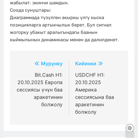
жабылат. экинчи шамдын.
Соода сунуштары:
Диаграммада түзүлгөн акыркы үлгү кыска
позицияларга артыкчылык берет. Бул сигнал
жогорку убакыт аралыгындагы баанын
кыймылынын динамикасы менен да далилденет.
Жазуулар
Мурунку
Кийинки
боюнча
Bit.Cash H1:
USDCHF H1:
20.10.2025 Европа
20.10.2025
багыттоо
сессиясы үчүн баа
Америка
аракетинин
сессиясына баа
болжолу
аракетинин
болжолу