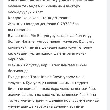
жаап салат, ал эми жогорку убакыт аралыгында
баанын төмөндөө кыймылынын вектору
басымдуулук кылат.
Колдоо жана каршылык деңгээли:
Жакынкы колдоо деңгээли 0.78722 баа
деңгээлинде.
Бул деңгээл Pin Bar үлгүсү катары да белгилүү
болгон Hammer үлгүсү менен түзүлгөн. Бул үлгү
кичинекей чыныгы денеден жана узун төмөнкү
көлөкөдөн турган жапон шам чырагы менен
берилген.
Жакынкы олуттуу каршылык деңгээл 0.7941
белгисинде.
Бул деңгээл Three Inside Down үлгүсү менен
түзүлгөн. Бул үлгү үч жапон шамынан турат:
биринчи шамдын кыска кара чыныгы денеси бар,
экинчи шамдын да кара чыныгы денеси бар жана
толугу менен биринчи шамдын корпусунун ичинде,
үчүнчү шам да кара жана дененин астынан