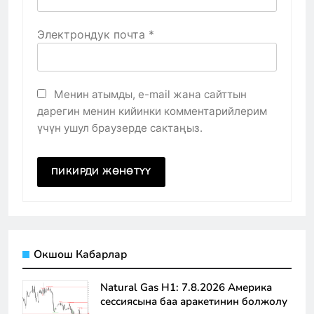
Электрондук почта
*
Менин атымды, e-mail жана сайттын
дарегин менин кийинки комментарийлерим
үчүн ушул браузерде сактаңыз.
Окшош Кабарлар
Natural Gas H1: 7.8.2026 Америка
сессиясына баа аракетинин болжолу