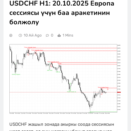
USDCHF H1: 20.10.2025 Европа
сессиясы үчүн баа аракетинин
болжолу
10 Ай Ago
0
1 Mins
USDCHF жашыл зонада акыркы соода сессиясын