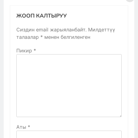
ЖООП КАЛТЫРУУ
Сиздин email жарыяланбайт.
Милдеттүү
талаалар
*
менен белгиленген
Пикир
*
Аты
*