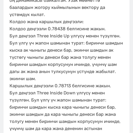
оң динамикасы байкалган. Узак мөөнөттө
баалардын жогору кыймылынын вектору да
үстөмдүк кылат.
Колдоо жана каршылык деңгээли:
Колдоо деңгээли 0.78438 белгисине жакын.
Бул деңгээл Three Inside Up үлгүсү менен түзүлгөн.
Бул үлгү үч жапон шамынан турат: биринчи шамдын
кыска ак чыныгы денеси бар, экинчи шамдын ак
түстөгү чыныгы денеси бар жана толугу менен
биринчи шамдын корпусунун ичинде, үчүнчү шам
дагы ак жана анын тулкусунун үстүндө жабылат.
экинчи шам.
Каршылык деңгээли 0.78713 белгисине жакын.
Бул деңгээл Three Inside Down үлгүсү менен
түзүлгөн. Бул үлгү үч жапон шамынан турат:
биринчи шамдын кыска кара чыныгы денеси бар,
экинчи шамдын да кара чыныгы денеси бар жана
толугу менен биринчи шамдын корпусунун ичинде,
үчүнчү шам да кара жана дененин астынан