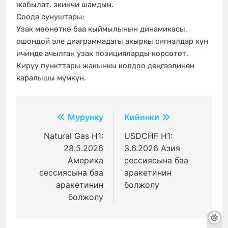
жабылат. экинчи шамдын.
Соода сунуштары:
Узак мөөнөткө баа кыймылынын динамикасы,
ошондой эле диаграммадагы акыркы сигналдар күн
ичинде ачылган узак позицияларды көрсөтөт.
Кирүү пункттары жакынкы колдоо деңгээлинен
каралышы мүмкүн.
Жазуулар
Мурунку
Кийинки
боюнча
Natural Gas H1:
USDCHF H1:
28.5.2026
3.6.2026 Азия
багыттоо
Америка
сессиясына баа
сессиясына баа
аракетинин
аракетинин
болжолу
болжолу