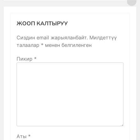
ЖООП КАЛТЫРУУ
Сиздин email жарыяланбайт.
Милдеттүү
талаалар
*
менен белгиленген
Пикир
*
Аты
*