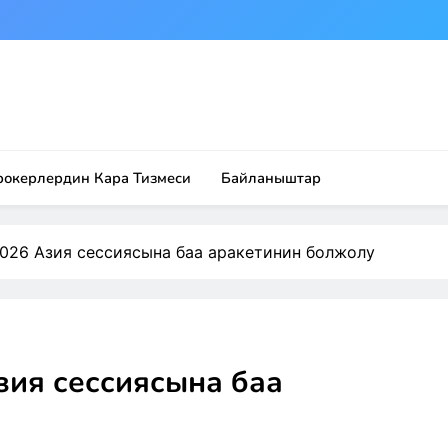
рокерлердин Кара Тизмеси
Байланыштар
2026 Азия сессиясына баа аракетинин болжолу
зия сессиясына баа