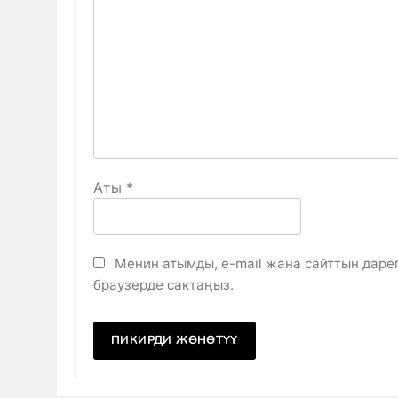
Аты
*
Менин атымды, e-mail жана сайттын даре
браузерде сактаңыз.