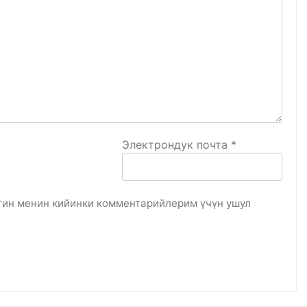
Электрондук почта
*
гин менин кийинки комментарийлерим үчүн ушул