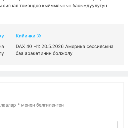
кы сигнал төмөндөө кыймылынын басымдуулугун
ку
Кийинки
на
DAX 40 H1: 20.5.2026 Америка сессиясына
лу
баа аракетинин болжолу
алаалар
*
менен белгиленген