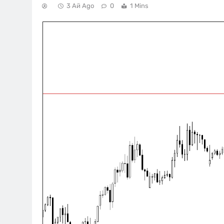
3 Ай Ago
0
1 Mins