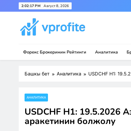
Skip
2:02:17 PM
Август 8, 2026
to
content
vprofite.com
Форекс Брокеринин Рейтинги
Аналитика
Б
Башкы бет
Аналитика
USDCHF H1: 19.5.
АНАЛИТИКА
USDCHF H1: 19.5.2026 А
аракетинин болжолу