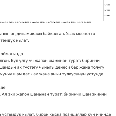
нын оң динамикасы байкалган. Узак мөөнөттө
төмдүк кылат.
 аймагында.
үлгөн. Бул үлгү үч жапон шамынан турат: биринчи
шамдын ак түстөгү чыныгы денеси бар жана толугу
чүнчү шам дагы ак жана анын тулкусунун үстүндө
де.
өн. Ал эки жапон шамынан турат: биринчи шам экинчи
 үстөмдүк кылат, бирок кыска позициялар күн ичинде