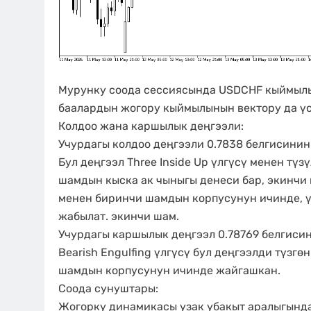
Мурунку соода сессиясында USDCHF кыймылы
баалардын жогору кыймылынын вектору да үс
Колдоо жана каршылык деңгээли:
Учурдагы колдоо деңгээли 0.7838 белгисинин
Бул деңгээл Three Inside Up үлгүсү менен түз
шамдын кыска ак чыныгы денеси бар, экинчи 
менен биринчи шамдын корпусунун ичинде, ү
жабылат. экинчи шам.
Учурдагы каршылык деңгээл 0.78769 белгисин
Bearish Engulfing үлгүсү бул деңгээлди түзг
шамдын корпусунун ичинде жайгашкан.
Соода сунуштары:
Жогорку динамикасы узак убакыт аралыгында