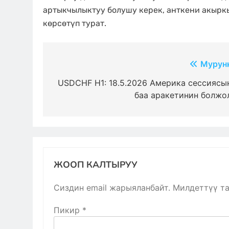
артыкчылыктуу болушу керек, анткени акыр
көрсөтүп турат.
Жазуулар
Мурун
боюнча
USDCHF H1: 18.5.2026 Америка сессиясы
баа аракетинин болжо
багыттоо
ЖООП КАЛТЫРУУ
Сиздин email жарыяланбайт.
Милдеттүү т
Пикир
*