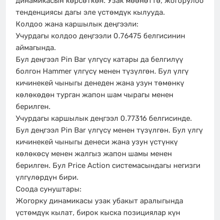
динамикасын көрсөткөн. Узак мөөнөттө, жогорулоо
тенденциясы дагы эле үстөмдүк кылууда.
Колдоо жана каршылык деңгээли:
Учурдагы колдоо деңгээли 0.76475 белгисинин
аймагында.
Бул деңгээл Pin Bar үлгүсү катары да белгилүү
болгон Hammer үлгүсү менен түзүлгөн. Бул үлгү
кичинекей чыныгы денеден жана узун төмөнкү
көлөкөдөн турган жапон шам чырагы менен
берилген.
Учурдагы каршылык деңгээл 0.77316 белгисинде.
Бул деңгээл Pin Bar үлгүсү менен түзүлгөн. Бул үлгү
кичинекей чыныгы денеси жана узун үстүнкү
көлөкөсү менен жалгыз жапон шамы менен
берилген. Бул Price Action системасындагы негизги
үлгүлөрдүн бири.
Соода сунуштары:
Жогорку динамикасы узак убакыт аралыгында
үстөмдүк кылат, бирок кыска позициялар күн