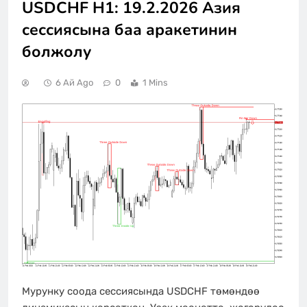
USDCHF H1: 19.2.2026 Азия
сессиясына баа аракетинин
болжолу
6 Ай Ago
0
1 Mins
Мурунку соода сессиясында USDCHF төмөндөө