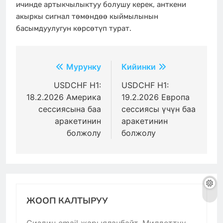
ичинде артыкчылыктуу болушу керек, анткени
акыркы сигнал төмөндөө кыймылынын
басымдуулугун көрсөтүп турат.
Жазуулар
Мурунку
Кийинки
боюнча
USDCHF H1:
USDCHF H1:
18.2.2026 Америка
19.2.2026 Европа
багыттоо
сессиясына баа
сессиясы үчүн баа
аракетинин
аракетинин
болжолу
болжолу
ЖООП КАЛТЫРУУ
Сиздин email жарыяланбайт.
Милдеттүү