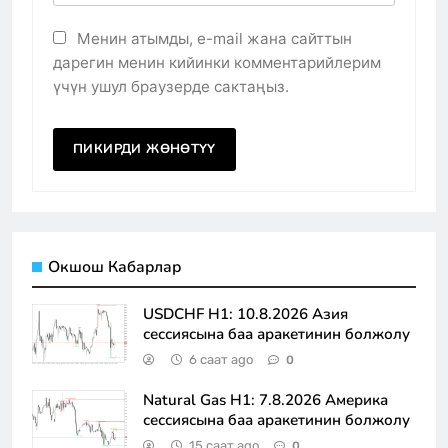
Менин атымды, e-mail жана сайттын
дарегин менин кийинки комментарийлерим
үчүн ушул браузерде сактаңыз.
Окшош Кабарлар
USDCHF H1: 10.8.2026 Азия
сессиясына баа аракетинин болжолу
6 саат ago
0
Natural Gas H1: 7.8.2026 Америка
сессиясына баа аракетинин болжолу
15 саат ago
0