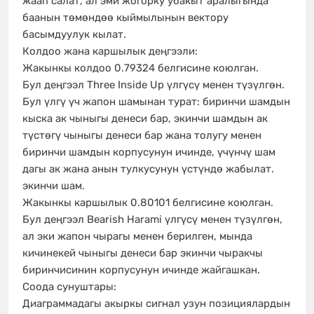
жаап салат, ал эми жогорку убакыт аралыгында
баанын төмөндөө кыймылынын вектору
басымдуулук кылат.
Колдоо жана каршылык деңгээли:
Жакынкы колдоо 0.79324 белгисине коюлган.
Бул деңгээл Three Inside Up үлгүсү менен түзүлгөн.
Бул үлгү үч жапон шамынан турат: биринчи шамдын
кыска ак чыныгы денеси бар, экинчи шамдын ак
түстөгү чыныгы денеси бар жана толугу менен
биринчи шамдын корпусунун ичинде, үчүнчү шам
дагы ак жана анын тулкусунун үстүндө жабылат.
экинчи шам.
Жакынкы каршылык 0.80101 белгисине коюлган.
Бул деңгээл Bearish Harami үлгүсү менен түзүлгөн,
ал эки жапон чырагы менен берилген, мында
кичинекей чыныгы денеси бар экинчи чыракчы
биринчисинин корпусунун ичинде жайгашкан.
Соода сунуштары:
Диаграммадагы акыркы сигнал узун позициялардын