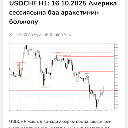
USDCHF H1: 16.10.2025 Америка
сессиясына баа аракетинин
болжолу
10 Ай Ago
0
1 Mins
USDCHF жашыл зонада акыркы соода сессиясын