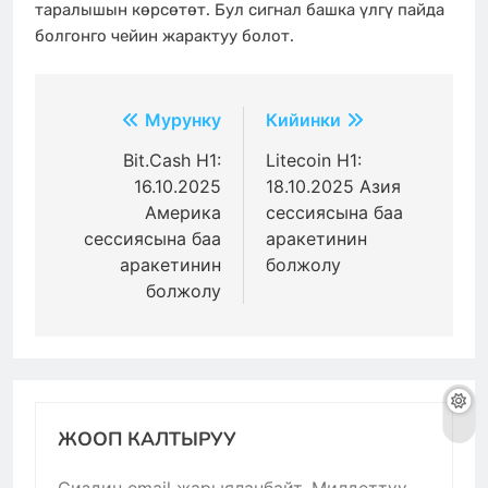
таралышын көрсөтөт. Бул сигнал башка үлгү пайда
болгонго чейин жарактуу болот.
Жазуулар
Мурунку
Кийинки
боюнча
Bit.Cash H1:
Litecoin H1:
16.10.2025
18.10.2025 Азия
багыттоо
Америка
сессиясына баа
сессиясына баа
аракетинин
аракетинин
болжолу
болжолу
ЖООП КАЛТЫРУУ
Сиздин email жарыяланбайт.
Милдеттүү