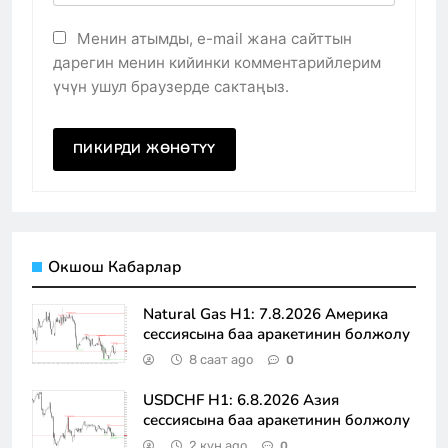
Менин атымды, e-mail жана сайттын
дарегин менин кийинки комментарийлерим
үчүн ушул браузерде сактаңыз.
Окшош Кабарлар
Natural Gas H1: 7.8.2026 Америка
сессиясына баа аракетинин болжолу
8 саат ago
0
USDCHF H1: 6.8.2026 Азия
сессиясына баа аракетинин болжолу
2 күн ago
0