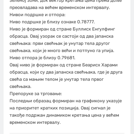
зеленој зони, док вектор кретања цена према доље
преовладава на већем временском интервалу.
Нивои подршке и отпора:
Ниво подршке је близу ознаке 0.78777.
Ниво је формиран од стране Буллисх Енгулфинг
обрасца. Овај узорак се састоји од два јапанска
свећњака: први свећњак је унутар тела другог
свећњака, који је много већи и потпуно га упија.
Ниво отпора је близу 0.79681.
Овај ниво је формиран од стране Беарисх Харами
обрасца, који су два јапанска свећњака, где је друга
свећа са мањим телом је унутар тела првог
свећњака.
Препоруке за трговање:
Последњи образац формиран на графикону указује
на приоритет кратких позиција. Овај сигнал је
такође подржан динамиком кретања цена у већем
временском интервалу.