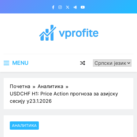
Skip
to
content
vprofite.com
MENU
Почетна
Аналитика
USDCHF H1: Price Action прогноза за азијску
сесију у23.1.2026
АНАЛИТИКА