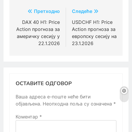
Кретање
Претходно
Следеће
чланка
DAX 40 H1: Price
USDCHF H1: Price
Action прогноза за
Action прогноза за
америчку сесију у
европску сесију на
22.1.2026
23.1.2026
ОСТАВИТЕ ОДГОВОР
Ваша адреса е-поште неће бити
објављена.
Неопходна поља су означена
*
Коментар
*