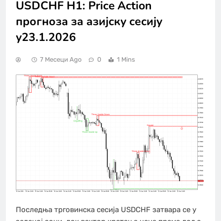
USDCHF H1: Price Action
прогноза за азијску сесију
у23.1.2026
7 Месеци Ago
0
1 Mins
Последња трговинска сесија USDCHF затвара се у