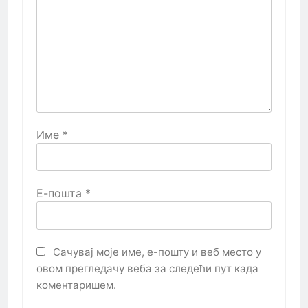
Име
*
Е-пошта
*
Сачувај моје име, е-пошту и веб место у
овом прегледачу веба за следећи пут када
коментаришем.