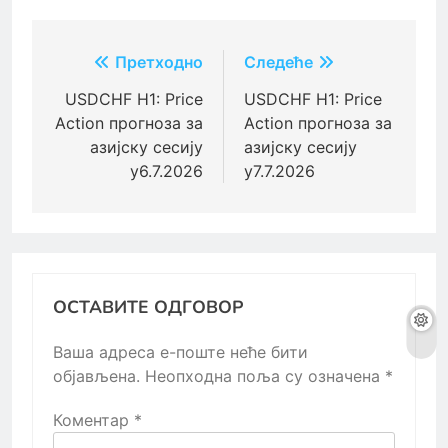
Кретање
Претходно
Следеће
чланка
USDCHF H1: Price
USDCHF H1: Price
Action прогноза за
Action прогноза за
азијску сесију
азијску сесију
у6.7.2026
у7.7.2026
ОСТАВИТЕ ОДГОВОР
Ваша адреса е-поште неће бити
објављена.
Неопходна поља су означена
*
Коментар
*