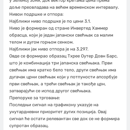
у зеленој зони, док вектор кретања цена према
доље преовладава на већем временском интервалу.
Нивои подршке и отпора:
Најближи ниво подршке је по цени 3.1.
Ниво је формиран од стране Инвертед Хаммер
обрасца, који је један јапански свећњак са малим
телом и дугом горњом сенком.
Најближи јак ниво отпора је на 3.297.
Овде се формирао образац Тхрее Оутер Довн Барс,
што је комбинација три јапанска свећњака. Први
свећњак има кратко бело тело, други свећњак има
дугачак црни свећњак који у потпуности апсорбује
први свећњак, а трећи свећњак је такође црн,
затварајући се испод другог свећњака.
Препоруке за трговање:
Последњи сигнал на графикону указује на
унутардневни приоритет дугих позиција. Овај
сигнал ће остати релевантан све док се не формира
супротан образац.