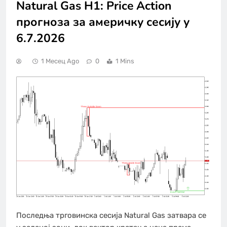
Natural Gas H1: Price Action
прогноза за америчку сесију у
6.7.2026
1 Месец Ago
0
1 Mins
Последња трговинска сесија Natural Gas затвара се