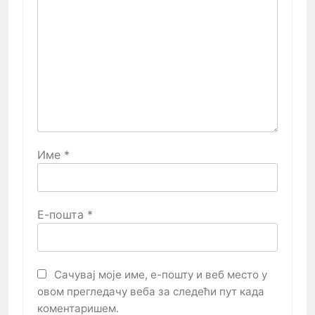
Име
*
Е-пошта
*
Сачувај моје име, е-пошту и веб место у
овом прегледачу веба за следећи пут када
коментаришем.