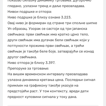
показао силазну динамику трговања. Дугорочно
гледано, узлазни тренд и даље преовладава.
Нивои подршке и отпора:
Ниво подршке је близу ознаке 3.223.
Овај ниво је формиран од стране три спољне шипке
Уп образац. Узорак се састоји од три јапанска
свећњака: први свећњак има кратко црно тело,
други свећњак има дугачак бели свећњак који у
потпуности прожима први свећњак, а трећи
свећњак је такође беле боје, затварајући се изнад
другог свећњака.
Ниво отпора је близу 3.397.
Препоруке за трговање:
На вишем временском интервалу преовладава
узлазна динамика кретања цена. Последњи сигнал
примљен на графикону такође указује на
предстојећи раст. У том контексту, вреди дати
предност куповини сигнала у току дана.