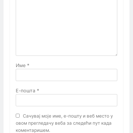
Име
*
Е-пошта
*
Сачувај моје име, е-пошту и веб место у
овом прегледачу веба за следећи пут када
коментаришем.