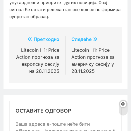
унутардневни приоритет дугих позиција. Овај
сигнал ће остати релевантан све док се не формира
супротан образац.
Кретање
Претходно
Следеће
чланка
Litecoin H1: Price
Litecoin H1: Price
Action прогноза за
Action прогноза за
европску сесију
америчку сесију у
на 28.11.2025
28.11.2025
ОСТАВИТЕ ОДГОВОР
Ваша адреса е-поште неће бити
објављена.
Неопходна поља су означена
*