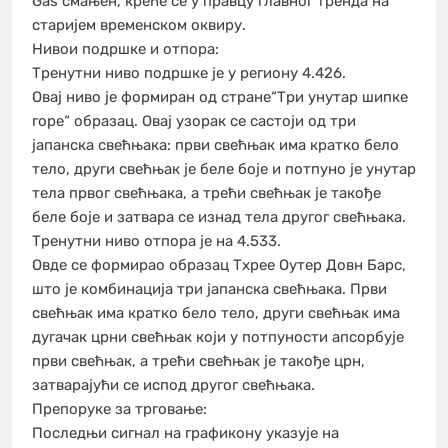
Gas смањен, креће се у правцу главног тренда на
старијем временском оквиру.
Нивои подршке и отпора:
Тренутни ниво подршке је у региону 4.426.
Овај ниво је формиран од стране“Три унутар шипке
горе“ образац. Овај узорак се састоји од три
јапанска свећњака: први свећњак има кратко бело
тело, други свећњак је беле боје и потпуно је унутар
тела првог свећњака, а трећи свећњак је такође
беле боје и затвара се изнад тела другог свећњака.
Тренутни ниво отпора је на 4.533.
Овде се формирао образац Тхрее Оутер Довн Барс,
што је комбинација три јапанска свећњака. Први
свећњак има кратко бело тело, други свећњак има
дугачак црни свећњак који у потпуности апсорбује
први свећњак, а трећи свећњак је такође црн,
затварајући се испод другог свећњака.
Препоруке за трговање:
Последњи сигнал на графикону указује на