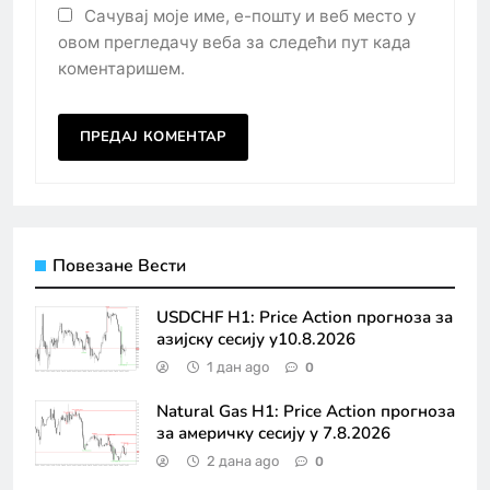
Сачувај моје име, е-пошту и веб место у
овом прегледачу веба за следећи пут када
коментаришем.
Повезане Вести
USDCHF H1: Price Action прогноза за
азијску сесију у10.8.2026
1 дан ago
0
Natural Gas H1: Price Action прогноза
за америчку сесију у 7.8.2026
2 дана ago
0