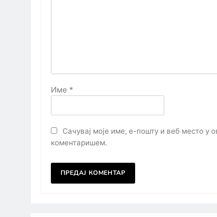
Име
*
Сачувај моје име, е-пошту и веб место у 
коментаришем.