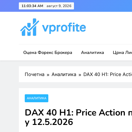
Skip
11:03:34 AM
август 9, 2026
to
content
vprofite.com
Оцена Форекс Брокера
Аналитика
Црна Ли
Почетна
Аналитика
DAX 40 H1: Price Act
АНАЛИТИКА
DAX 40 H1: Price Action
у 12.5.2026