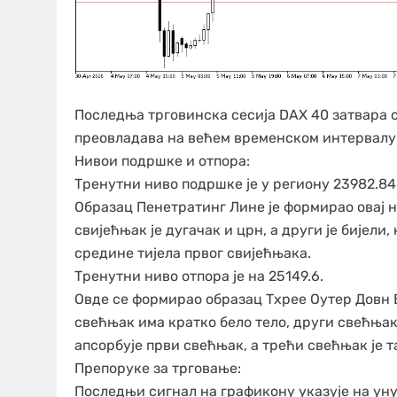
Последња трговинска сесија DAX 40 затвара с
преовладава на већем временском интервалу
Нивои подршке и отпора:
Тренутни ниво подршке је у региону 23982.84
Образац Пенетратинг Лине је формирао овај ни
свијећњак је дугачак и црн, а други је бијели
средине тијела првог свијећњака.
Тренутни ниво отпора је на 25149.6.
Овде се формирао образац Тхрее Оутер Довн Б
свећњак има кратко бело тело, други свећњак
апсорбује први свећњак, а трећи свећњак је т
Препоруке за трговање:
Последњи сигнал на графикону указује на уну