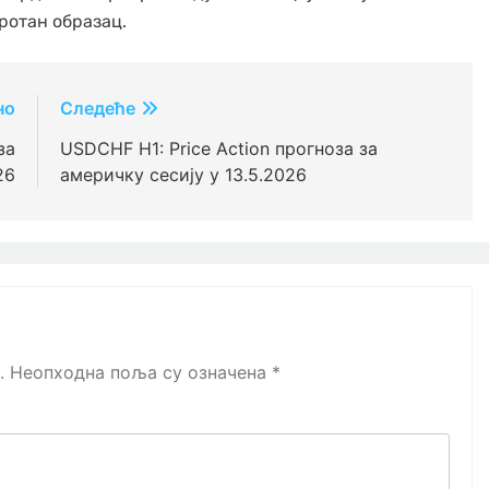
ротан образац.
но
Следеће
за
USDCHF H1: Price Action прогноза за
26
америчку сесију у 13.5.2026
.
Неопходна поља су означена
*