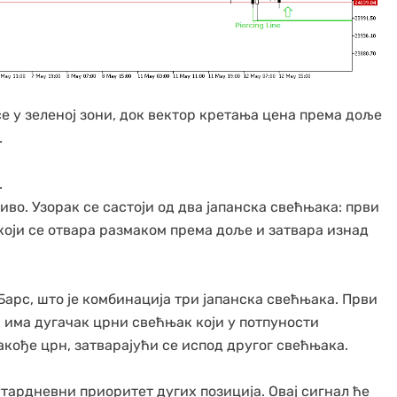
е у зеленој зони, док вектор кретања цена према доље
.
.
во. Узорак се састоји од два јапанска свећњака: први
, који се отвара размаком према доље и затвара изнад
арс, што је комбинација три јапанска свећњака. Први
 има дугачак црни свећњак који у потпуности
акође црн, затварајући се испод другог свећњака.
тардневни приоритет дугих позиција. Овај сигнал ће