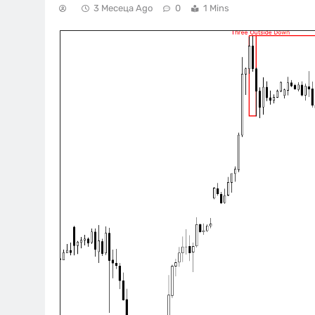
3 Месеца Ago
0
1 Mins