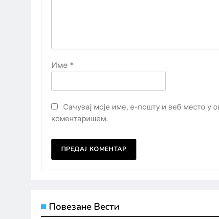
Име
*
Сачувај моје име, е-пошту и веб место у 
коментаришем.
Повезане Вести