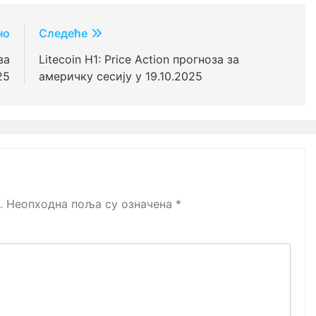
но
Следеће
за
Litecoin H1: Price Action прогноза за
25
америчку сесију у 19.10.2025
.
Неопходна поља су означена
*