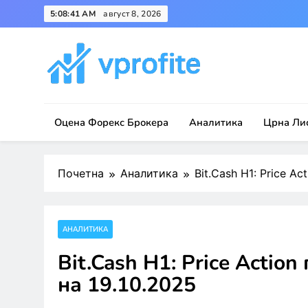
Skip
5:08:41 AM
август 8, 2026
to
content
vprofite.com
Оцена Форекс Брокера
Аналитика
Црна Ли
Почетна
Аналитика
Bit.Cash H1: Price A
АНАЛИТИКА
Bit.Cash H1: Price Actio
на 19.10.2025