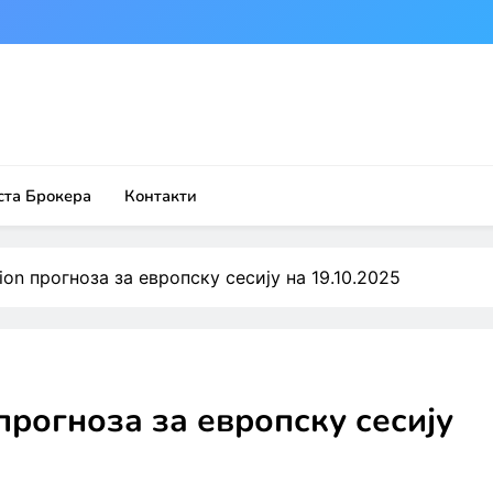
ста Брокера
Контакти
ction прогноза за европску сесију на 19.10.2025
n прогноза за европску сесију