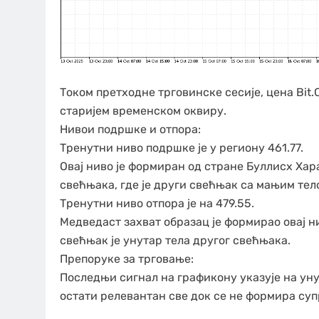
Током претходне трговинске сесије, цена Bit.
старијем временском оквиру.
Нивои подршке и отпора:
Тренутни ниво подршке је у региону 461.77.
Овај ниво је формиран од стране Буллисх Хара
свећњака, где је други свећњак са мањим тел
Тренутни ниво отпора је на 479.55.
Медведаст захват образац је формирао овај ни
свећњак је унутар тела другог свећњака.
Препоруке за трговање:
Последњи сигнал на графикону указује на уну
остати релевантан све док се не формира суп