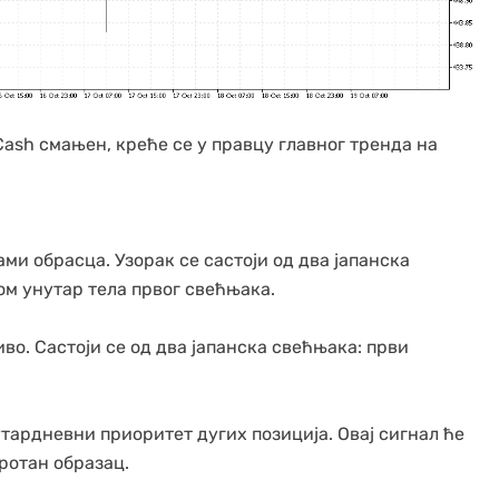
Cash смањен, креће се у правцу главног тренда на
ми обрасца. Узорак се састоји од два јапанска
ом унутар тела првог свећњака.
во. Састоји се од два јапанска свећњака: први
тардневни приоритет дугих позиција. Овај сигнал ће
ротан образац.