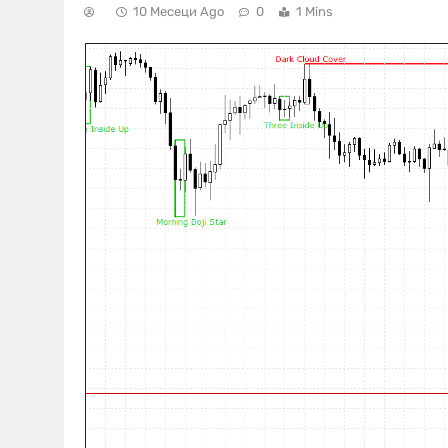
10 Месеци Ago
0
1 Mins