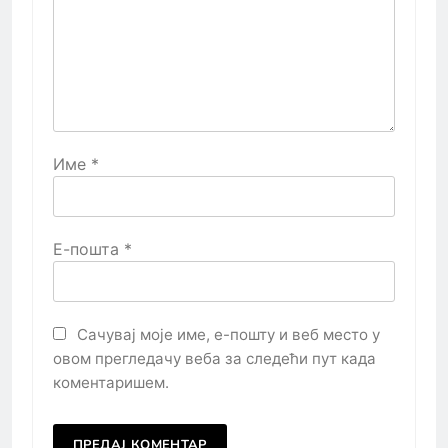
Име
*
Е-пошта
*
Сачувај моје име, е-пошту и веб место у
овом прегледачу веба за следећи пут када
коментаришем.