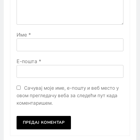
Име
*
Е-пошта
*
Сачувај моје име, е-пошту и веб место у
овом прегледачу веба за следећи пут када
коментаришем.