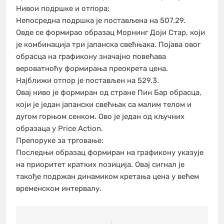
Нивои подршке и отпора:
Непосредна подршка је постављена на 507.29.
Овде се формирао образац Морнинг Доји Стар, који
је комбинација три јапанска свећњака. Појава овог
обрасца на графикону значајно повећава
вероватноћу формирања преокрета цена.
Најближи отпор је постављен на 529.3.
Овај ниво је формиран од стране Пин Бар обрасца,
који је један јапански свећњак са малим телом и
дугом горњом сенком. Ово је један од кључних
образаца у Price Action.
Препоруке за трговање:
Последњи образац формиран на графикону указује
на приоритет кратких позиција. Овај сигнал је
такође подржан динамиком кретања цена у већем
временском интервалу.