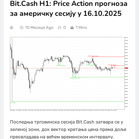
Bit.Cash H1: Price Action прогноза
за америчку сесију у 16.10.2025
10 Месеци Ago
0
1 Mins
Последња трговинска сесија Bit.Cash затвара се у
зеленој зони, док вектор кретања цена према доље
преовладава на већем временском интервалу.