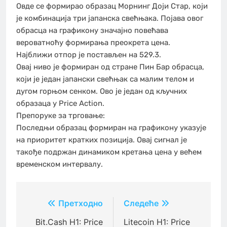
Овде се формирао образац Морнинг Доји Стар, који
је комбинација три јапанска свећњака. Појава овог
обрасца на графикону значајно повећава
вероватноћу формирања преокрета цена.
Најближи отпор је постављен на 529.3.
Овај ниво је формиран од стране Пин Бар обрасца,
који је један јапански свећњак са малим телом и
дугом горњом сенком. Ово је један од кључних
образаца у Price Action.
Препоруке за трговање:
Последњи образац формиран на графикону указује
на приоритет кратких позиција. Овај сигнал је
такође подржан динамиком кретања цена у већем
временском интервалу.
Кретање
Претходно
Следеће
чланка
Bit.Cash H1: Price
Litecoin H1: Price