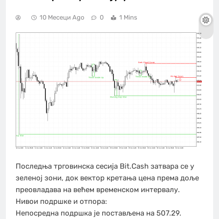
10 Месеци Ago
0
1 Mins
Последња трговинска сесија Bit.Cash затвара се у
зеленој зони, док вектор кретања цена према доље
преовладава на већем временском интервалу.
Нивои подршке и отпора:
Непосредна подршка је постављена на 507.29.