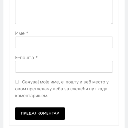
Име
*
Е-пошта
*
Сачувај моје име, е-пошту и веб место у
овом прегледачу веба за следећи пут када
коментаришем.