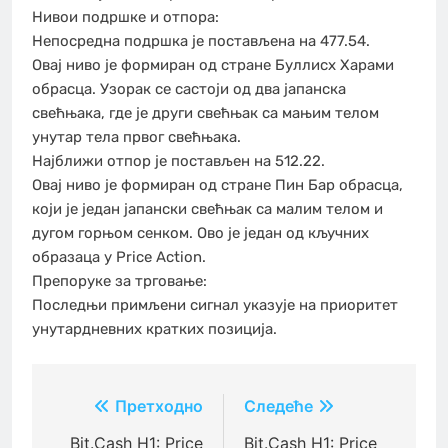
Нивои подршке и отпора:
Непосредна подршка је постављена на 477.54.
Овај ниво је формиран од стране Буллисх Харами
обрасца. Узорак се састоји од два јапанска
свећњака, где је други свећњак са мањим телом
унутар тела првог свећњака.
Најближи отпор је постављен на 512.22.
Овај ниво је формиран од стране Пин Бар обрасца,
који је један јапански свећњак са малим телом и
дугом горњом сенком. Ово је један од кључних
образаца у Price Action.
Препоруке за трговање:
Последњи примљени сигнал указује на приоритет
унутардневних кратких позиција.
Кретање
Претходно
Следеће
чланка
Bit.Cash H1: Price
Bit.Cash H1: Price