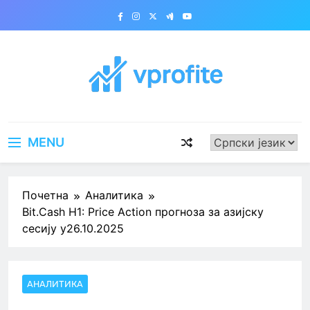
Skip
to
content
vprofite.com
MENU
Почетна
Аналитика
Bit.Cash H1: Price Action прогноза за азијску
сесију у26.10.2025
АНАЛИТИКА