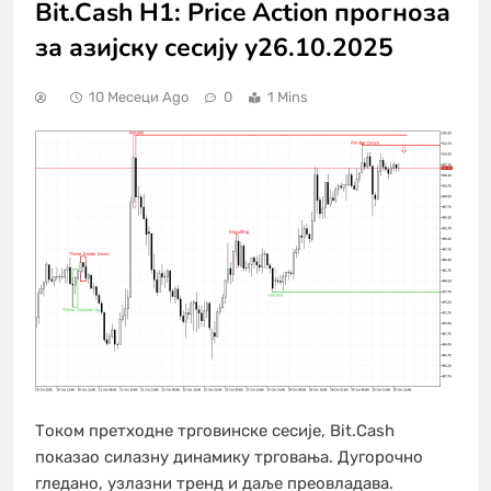
Bit.Cash H1: Price Action прогноза
за азијску сесију у26.10.2025
10 Месеци Ago
0
1 Mins
Током претходне трговинске сесије, Bit.Cash
показао силазну динамику трговања. Дугорочно
гледано, узлазни тренд и даље преовладава.